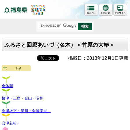
福島県
ふるさと回廊あいづ（名木）＜竹原の大椿＞
掲載日：2013年12月1日更新
全体図
柳津・三島・金山・昭和
会津坂下・湯川・会津美里
会津若松