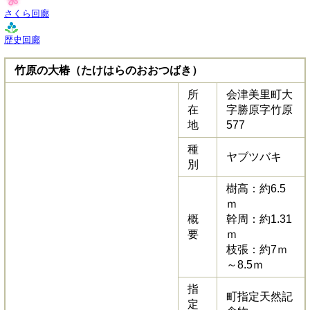
さくら回廊
歴史回廊
竹原の大椿（たけはらのおおつばき）
所
会津美里町大
在
字勝原字竹原
地
577
種
ヤブツバキ
別
樹高：約6.5
ｍ
概
幹周：約1.31
要
ｍ
枝張：約7ｍ
～8.5ｍ
指
町指定天然記
定