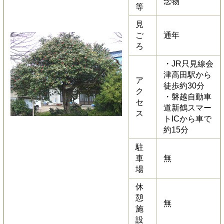
念物
等
見
ご
通年
ろ
・JR只見線会
津高田駅から
ア
徒歩約30分
ク
・磐越自動車
セ
道新鶴スマー
ス
トICから車で
約15分
駐
車
無
場
休
憩
無
施
設