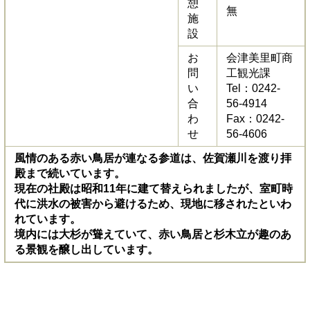
憩
無
施
設
お
会津美里町商
問
工観光課
い
Tel：0242-
合
56-4914
わ
Fax：0242-
せ
56-4606
風情のある赤い鳥居が連なる参道は、佐賀瀬川を渡り拝
殿まで続いています。
現在の社殿は昭和11年に建て替えられましたが、室町時
代に洪水の被害から避けるため、現地に移されたといわ
れています。
境内には大杉が聳えていて、赤い鳥居と杉木立が趣のあ
る景観を醸し出しています。