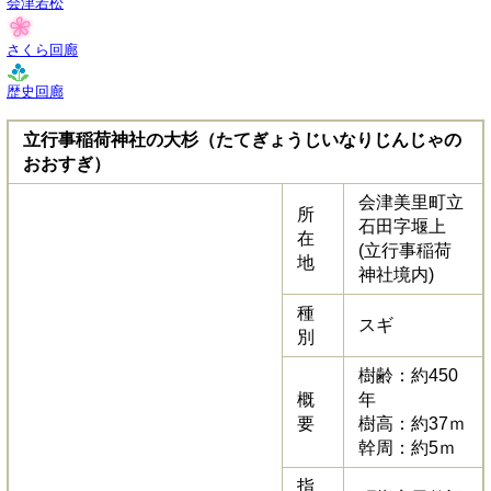
会津若松
さくら回廊
歴史回廊
立行事稲荷神社の大杉（たてぎょうじいなりじんじゃの
おおすぎ）
会津美里町立
所
石田字堰上
在
(立行事稲荷
地
神社境内)
種
スギ
別
樹齢：約450
概
年
要
樹高：約37ｍ
幹周：約5ｍ
指