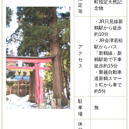
町指定天然記
定
念物
等
・JR只見線新
鶴駅から徒歩
約10分
・JR会津若松
ア
駅からバス
ク
「新鶴線」新
セ
鶴駅前で下車
ス
徒歩約15分
・磐越自動車
道新鶴スマー
トICから車で
約5分
駐
車
無
場
休