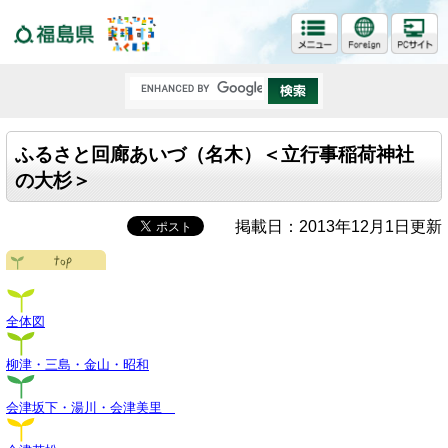
福島県
ふるさと回廊あいづ（名木）＜立行事稲荷神社
の大杉＞
掲載日：2013年12月1日更新
全体図
柳津・三島・金山・昭和
会津坂下・湯川・会津美里