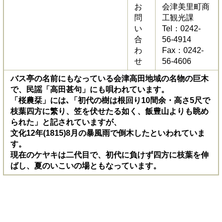
お
会津美里町商
問
工観光課
い
Tel：0242-
合
56-4914
わ
Fax：0242-
せ
56-4606
バス亭の名前にもなっている会津高田地域の名物の巨木
で、民謡「高田甚句」にも唄われています。
「桜農栞」には､「初代の樹は根回り10間余・高さ5尺で
枝葉四方に繁り、笠を伏せたる如く、飯豊山よりも眺め
られた」と記されていますが、
文化12年(1815)8月の暴風雨で倒木したといわれていま
す。
現在のケヤキは二代目で、初代に負けず四方に枝葉を伸
ばし、夏のいこいの場ともなっています。