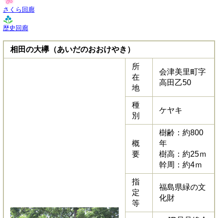
さくら回廊
歴史回廊
相田の大欅（あいだのおおけやき）
所
会津美里町字
在
高田乙50
地
種
ケヤキ
別
樹齢：約800
概
年
要
樹高：約25ｍ
幹周：約4ｍ
指
福島県緑の文
定
化財
等