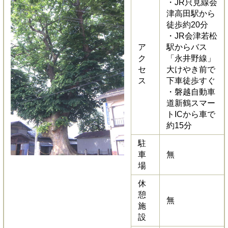
・JR只見線会
津高田駅から
徒歩約20分
・JR会津若松
ア
駅からバス
ク
「永井野線」
セ
大けやき前で
ス
下車徒歩すぐ
・磐越自動車
道新鶴スマー
トICから車で
約15分
駐
車
無
場
休
憩
無
施
設