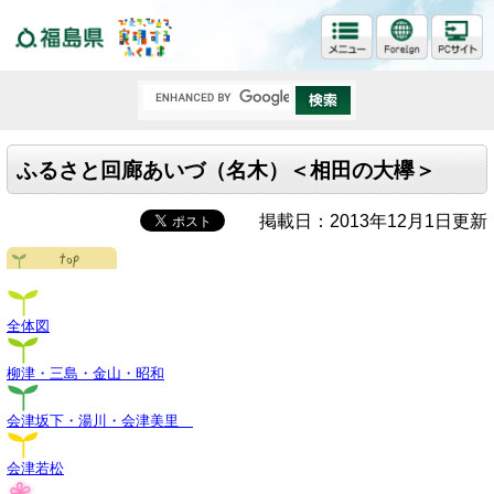
福島県
ふるさと回廊あいづ（名木）＜相田の大欅＞
掲載日：2013年12月1日更新
全体図
柳津・三島・金山・昭和
会津坂下・湯川・会津美里
会津若松