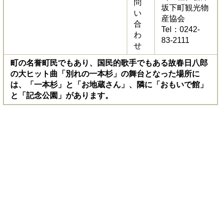
問
坂下町観光物
い
産協会
合
Tel：0242-
わ
83-2111
せ
町の名誉町民でもあり、国民的歌手でもある故春日八郎
の大ヒット曲「別れの一本杉」の舞台となった場所に
は、「一本杉」と「お地蔵さん」、隣に「おもいで館」
と「記念公園」があります。