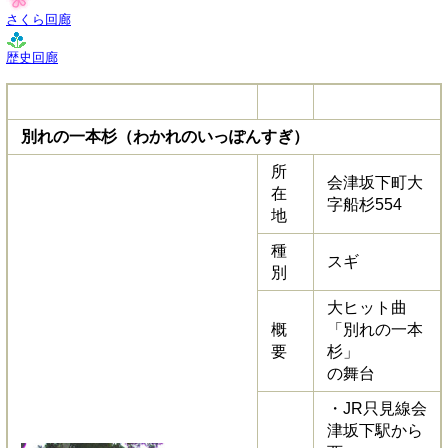
さくら回廊
歴史回廊
別れの一本杉（わかれのいっぽんすぎ）
所
会津坂下町大
在
字船杉554
地
種
スギ
別
大ヒット曲
概
「別れの一本
要
杉」
の舞台
・JR只見線会
津坂下駅から