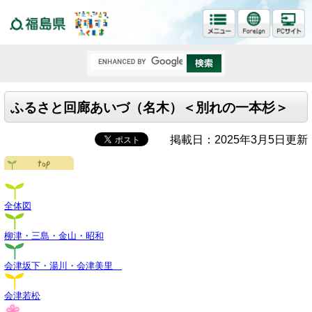
福島県
ふるさと回廊あいづ（名木）＜別れの一本杉＞
掲載日：2025年3月5日更新
全体図
柳津・三島・金山・昭和
会津坂下・湯川・会津美里
会津若松