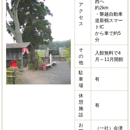
西へ
ア
約2km
ク
・磐越自動車
セ
道新鶴スマー
ス
トIC
から車で約5
分
そ
入館無料で4
の
月～11月開館
他
駐
車
有
場
休
憩
有
施
設
お
（一社）会津