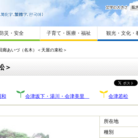
文字
はじめての方へ
Foreign language
サイトマップ
防災・安全
子育て・医療・福祉
観光・文化・
と回廊あいづ（名木）＜天屋の束松＞
松＞
昭和
会津坂下・湯川・会津美里
会津若松
所在地
種別