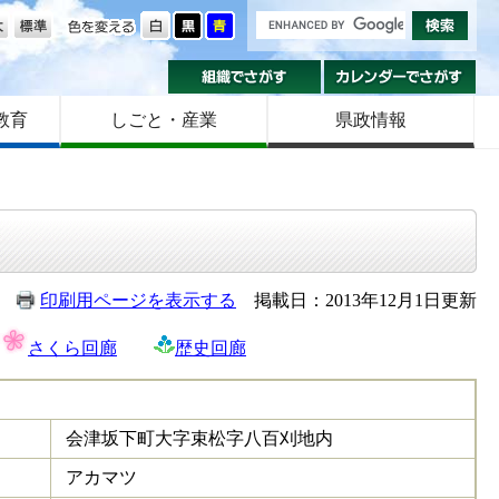
の大きさ
色を変える
組織でさがす
カ
教育
しごと・産業
県政情報
印刷用ページを表示する
掲載日：2013年12月1日更新
さくら回廊
歴史回廊
会津坂下町大字束松字八百刈地内
アカマツ