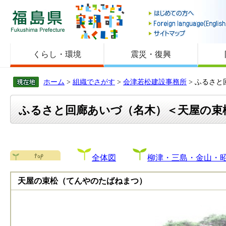
福島県
くらし・環境
震災・復興
ホーム
>
組織でさがす
>
会津若松建設事務所
> ふるさ
ふるさと回廊あいづ（名木）＜天屋の束
全体図
柳津・三島・金山・
天屋の束松（てんやのたばねまつ）