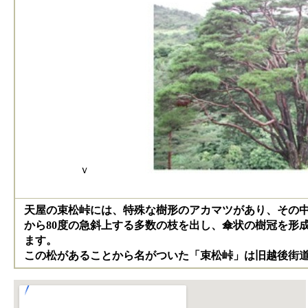
ｖ
天屋の束松峠には、特殊な樹形のアカマツがあり、その中
から80度の急斜上する多数の枝を出し、傘状の樹冠を形
ます。
この松があることから名がついた「束松峠」は旧越後街道