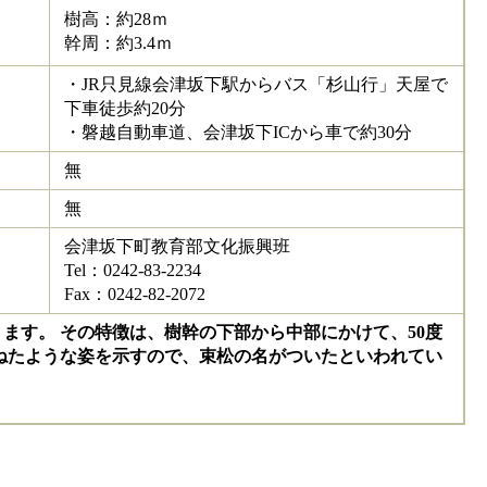
樹高：約28ｍ
幹周：約3.4ｍ
・JR只見線会津坂下駅からバス「杉山行」天屋で
下車徒歩約20分
・磐越自動車道、会津坂下ICから車で約30分
無
無
会津坂下町教育部文化振興班
Tel：0242-83-2234
Fax：0242-82-2072
す。 その特徴は、樹幹の下部から中部にかけて、50度
ねたような姿を示すので、束松の名がついたといわれてい