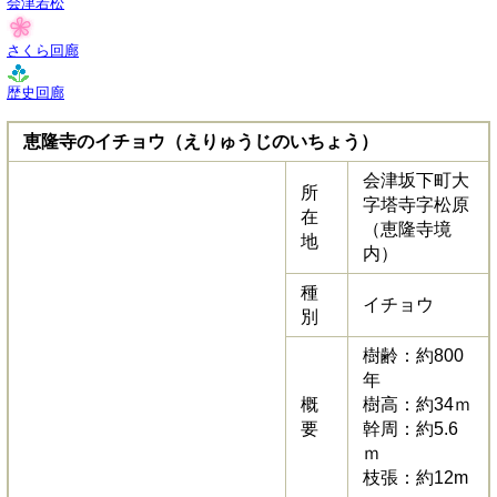
会津若松
さくら回廊
歴史回廊
恵隆寺のイチョウ（えりゅうじのいちょう）
会津坂下町大
所
字塔寺字松原
在
（恵隆寺境
地
内）
種
イチョウ
別
樹齢：約800
年
概
樹高：約34ｍ
要
幹周：約5.6
ｍ
枝張：約12m