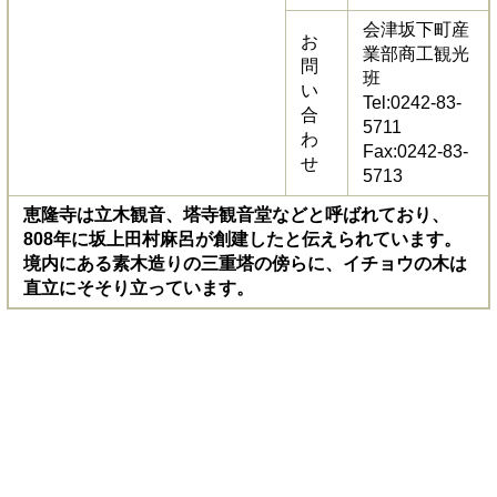
会津坂下町産
お
業部商工観光
問
班
い
Tel:0242-83-
合
5711
わ
Fax:0242-83-
せ
5713
恵隆寺は立木観音、塔寺観音堂などと呼ばれており、
808年に坂上田村麻呂が創建したと伝えられています。
境内にある素木造りの三重塔の傍らに、イチョウの木は
直立にそそり立っています。