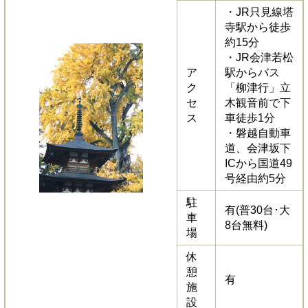
・JR只見線塔
寺駅から徒歩
約15分
・JR会津若松
ア
駅からバス
ク
「柳津行」立
セ
木観音前で下
ス
車徒歩1分
・磐越自動車
道、会津坂下
ICから国道49
号経由約5分
駐
有(普30台･大
車
8台無料)
場
休
憩
有
施
設