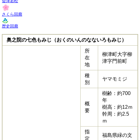
会津若松
さくら回廊
歴史回廊
奥之院の七色もみじ（おくのいんのなないろもみじ）
所
柳津町大字柳
在
津字門前町
地
種
ヤマモミジ
別
樹齢：約700
年
概
樹高：約12ｍ
要
幹周：約2.5
ｍ
指
福島県緑の文
定