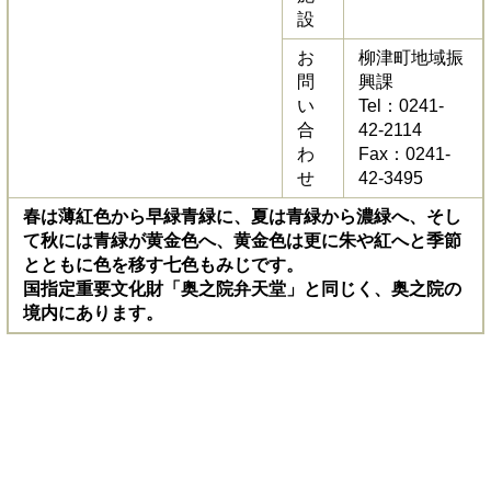
設
お
柳津町地域振
問
興課
い
Tel：0241-
合
42-2114
わ
Fax：0241-
せ
42-3495
春は薄紅色から早緑青緑に、夏は青緑から濃緑へ、そし
て秋には青緑が黄金色へ、黄金色は更に朱や紅へと季節
とともに色を移す七色もみじです。
国指定重要文化財「奥之院弁天堂」と同じく、奥之院の
境内にあります。