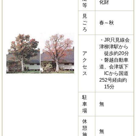
化財
等
見
ご
春～秋
ろ
・JR只見線会
津柳津駅から
ア
徒歩約20分
ク
・磐越自動車
セ
道、会津坂下
ス
ICから国道
252号経由約
15分
駐
車
無
場
休
憩
無
施