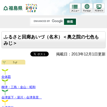
福島県
ふるさと回廊あいづ（名木）＜奥之院の七色も
みじ＞
掲載日：2013年12月1日更新
全体図
柳津・三島・金山・昭和
会津坂下・湯川・会津美里