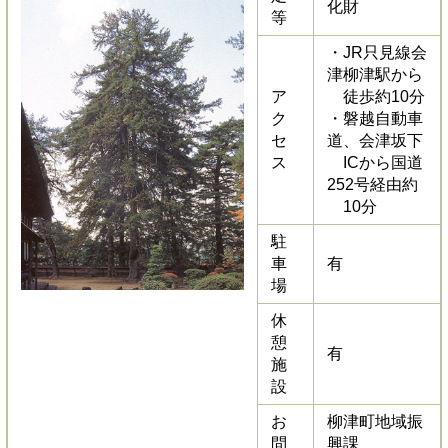
化財
等
・JR只見線会
津柳津駅から
ア
徒歩約10分
ク
・磐越自動車
セ
道、会津坂下
ス
ICから国道
252号経由約
10分
駐
車
有
場
休
憩
有
施
設
お
柳津町地域振
問
興課