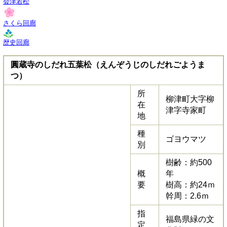
会津若松
さくら回廊
歴史回廊
圓蔵寺のしだれ五葉松（えんぞうじのしだれごようま
つ）
所
柳津町大字柳
在
津字寺家町
地
種
ゴヨウマツ
別
樹齢：約500
概
年
要
樹高：約24ｍ
幹周：2.6ｍ
指
福島県緑の文
定