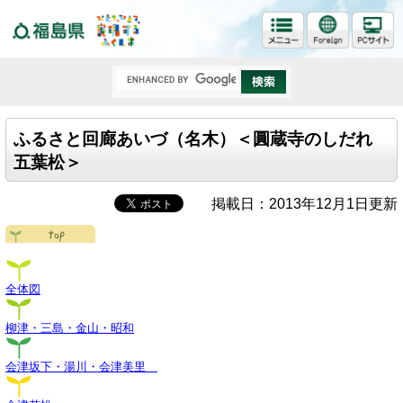
福島県
ふるさと回廊あいづ（名木）＜圓蔵寺のしだれ
五葉松＞
掲載日：2013年12月1日更新
全体図
柳津・三島・金山・昭和
会津坂下・湯川・会津美里