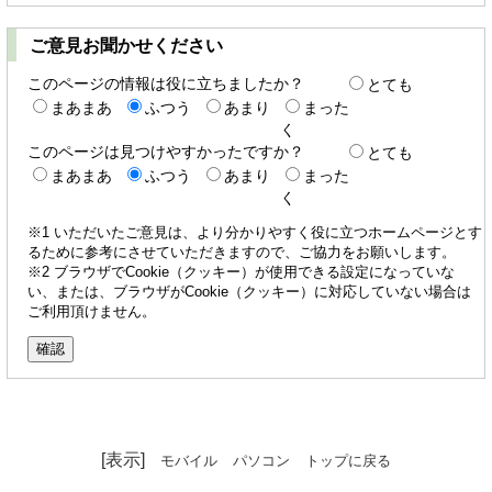
ご意見お聞かせください
このページの情報は役に立ちましたか？
とても
まあまあ
ふつう
あまり
まった
く
このページは見つけやすかったですか？
とても
まあまあ
ふつう
あまり
まった
く
※1 いただいたご意見は、より分かりやすく役に立つホームページとす
るために参考にさせていただきますので、ご協力をお願いします。
※2 ブラウザでCookie（クッキー）が使用できる設定になっていな
い、または、ブラウザがCookie（クッキー）に対応していない場合は
ご利用頂けません。
[表示]
モバイル
パソコン
トップに戻る