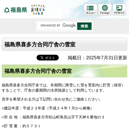
福島県
福島県喜多方合同庁舎の雪室
掲載日：2025年7月31日更新
福島県喜多方合同庁舎の雪室
福島県喜多方合同庁舎では、冬期間に降雪した雪を雪室内に貯雪（保管）
することで、庁舎の夏期間の冷房熱源として利用しています。
見学を希望される方は下記問い合わせ先にご連絡ください。
○建設年度：平成２３年度（平成２４年７月から稼働）
○所 在 地 ：福島県喜多方市松山町鳥見山字下天神６番地の３
○貯 雪 量 ：約５７３ｔ