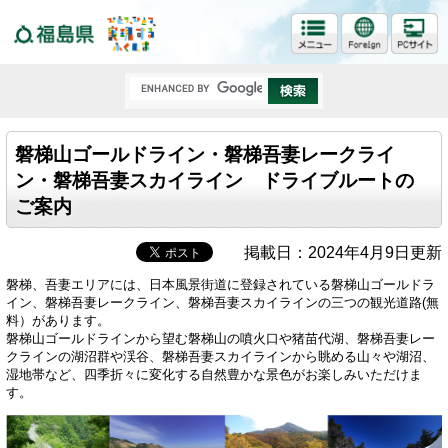
福島県
磐梯山ゴールドライン・磐梯吾妻レークライ
ン・磐梯吾妻スカイライン ドライブルートの
ご案内
掲載日：2024年4月9日更新
磐梯、吾妻エリアには、日本風景街道に登録されている磐梯山ゴールドラ
イン、磐梯吾妻レークライン、磐梯吾妻スカイラインの三つの観光道路(無
料）があります。
磐梯山ゴールドラインから望む磐梯山の噴火口や猪苗代湖、磐梯吾妻レー
クラインの湖沼群や渓谷、磐梯吾妻スカイラインから眺める山々や湖沼、
湿地帯など、四季折々に変化する自然豊かな景色がお楽しみいただけま
す。