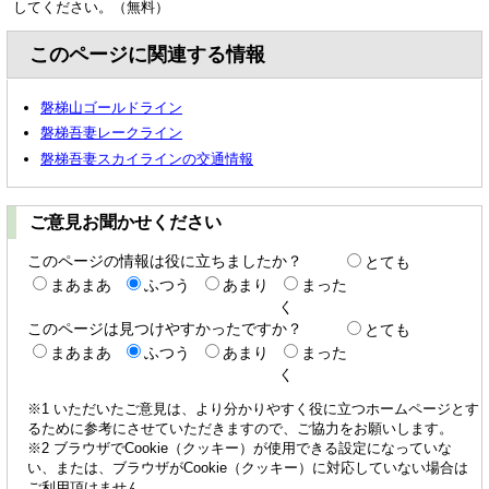
してください。（無料）
このページに関連する情報
磐梯山ゴールドライン
磐梯吾妻レークライン
磐梯吾妻スカイラインの交通情報
ご意見お聞かせください
このページの情報は役に立ちましたか？
とても
まあまあ
ふつう
あまり
まった
く
このページは見つけやすかったですか？
とても
まあまあ
ふつう
あまり
まった
く
※1 いただいたご意見は、より分かりやすく役に立つホームページとす
るために参考にさせていただきますので、ご協力をお願いします。
※2 ブラウザでCookie（クッキー）が使用できる設定になっていな
い、または、ブラウザがCookie（クッキー）に対応していない場合は
ご利用頂けません。