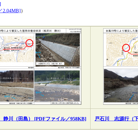
]
.04MB]
）
静川（田島） [PDFファイル／958KB]
戸石川 志源行（下郷）