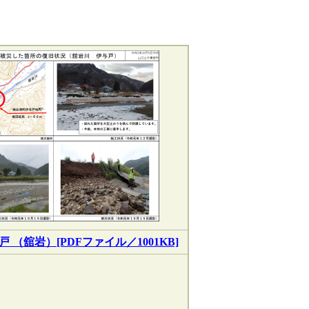
 （舘岩）[PDFファイル／1001KB]