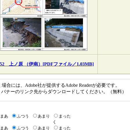
352 上ノ原 （伊南）[PDFファイル／1.03MB]
には、Adobe社が提供するAdobe Readerが必要です。
ない方は、バナーのリンク先からダウンロードしてください。（無料）
まあ
ふつう
あまり
まった
く
まあ
ふつう
あまり
まった