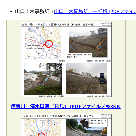
山口土木事務所（
山口土木事務所 一括版 [PDFファイル／
伊南川 清水田表（只見） [PDFファイル／983KB]