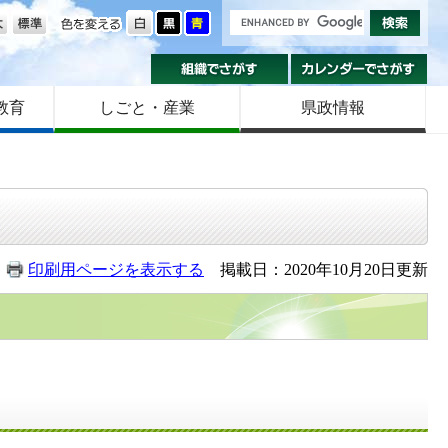
の大きさ
色を変える
組織でさがす
カ
教育
しごと・産業
県政情報
印刷用ページを表示する
掲載日：2020年10月20日更新