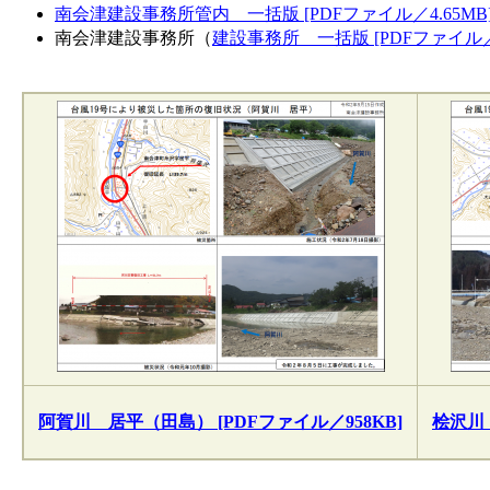
南会津建設事務所管内 一括版 [PDFファイル／4.65MB
南会津建設事務所（
建設事務所 一括版 [PDFファイル／2
阿賀川 居平（田島） [PDFファイル／958KB]
桧沢川 