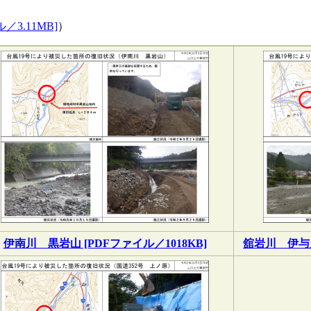
3.11MB]
）
伊南川 黒岩山 [PDFファイル／1018KB]
舘岩川 伊与戸