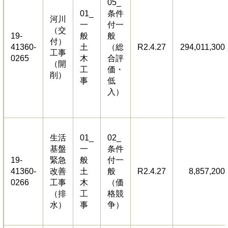
05_
01_
条件
河川
一
付一
（交
19-
般
般
付）
41360-
土
（総
R2.4.27
294,011,300
工事
0265
木
合評
（開
工
価・
削）
事
低
入）
生活
01_
02_
基盤
一
条件
19-
緊急
般
付一
41360-
改善
土
般
R2.4.27
8,857,200
0266
工事
木
（価
（排
工
格競
水）
事
争）