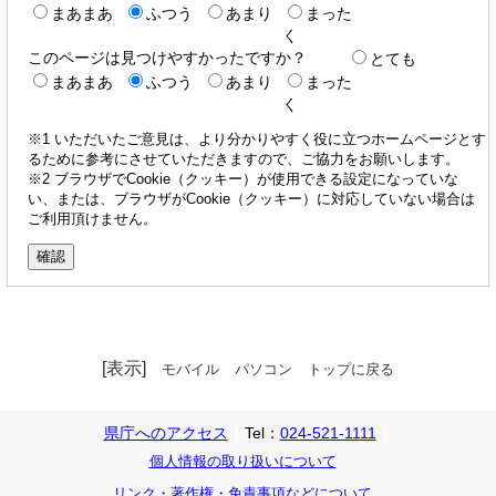
まあまあ
ふつう
あまり
まった
く
このページは見つけやすかったですか？
とても
まあまあ
ふつう
あまり
まった
く
※1 いただいたご意見は、より分かりやすく役に立つホームページとす
るために参考にさせていただきますので、ご協力をお願いします。
※2 ブラウザでCookie（クッキー）が使用できる設定になっていな
い、または、ブラウザがCookie（クッキー）に対応していない場合は
ご利用頂けません。
[表示]
モバイル
パソコン
トップに戻る
県庁へのアクセス
Tel：
024-521-1111
個人情報の取り扱いについて
リンク・著作権・免責事項などについて