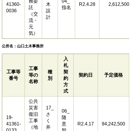
務委
04_
41360-
木
R2.4.28
2,612,500
託
指名
0036
設
（交
計
流・
元
気）
公所名：山口土木事務所
入
札
工事
工事等
種
契
等の
契約日
予定価格
番号
別
約
名称
方
式
公共
災害
17_
06_
復旧
さ
19-
随
工事
く
41361-
意
R2.4.17
94,242,500
（地
井
0133
契