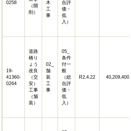
0258
木
合評
（開
工
価・
削）
事
低
入）
道路
05_
橋り
条件
ょう
02_
付一
19-
改良
舗
般
41360-
（交
装
（総
R2.4.22
40,209,400
0264
安）
工
合評
工事
事
価・
（舗
低
装）
入）