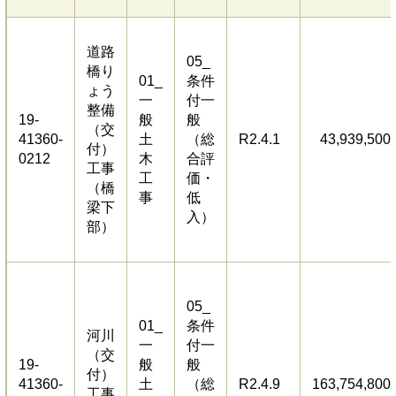
道路
05_
橋り
01_
条件
ょう
一
付一
整備
19-
般
般
（交
41360-
土
（総
R2.4.1
43,939,500
付）
0212
木
合評
工事
工
価・
（橋
事
低
梁下
入）
部）
05_
01_
条件
河川
一
付一
（交
19-
般
般
付）
41360-
土
（総
R2.4.9
163,754,800
工事