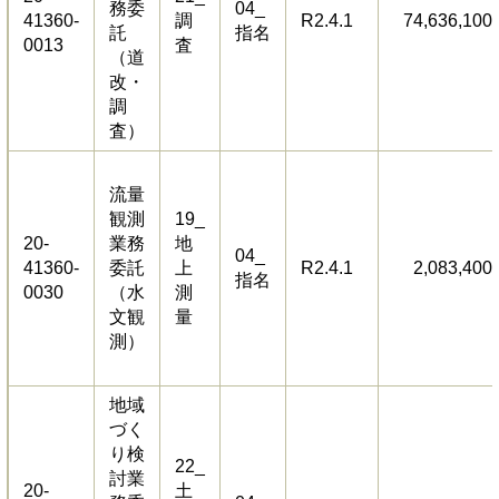
務委
04_
41360-
調
R2.4.1
74,636,100
託
指名
0013
査
（道
改・
調
査）
流量
観測
19_
20-
業務
地
04_
41360-
委託
上
R2.4.1
2,083,400
指名
0030
（水
測
文観
量
測）
地域
づく
り検
22_
討業
20-
土