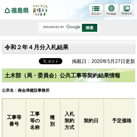
福島県
令和２年４月分入札結果
掲載日：2020年5月27日更新
土木部（局・委員会）公共工事等契約結果情報
公所名：南会津建設事務所
工事
入札
工事等
種
等の
契約
契約日
予定価格
番号
別
名称
方式