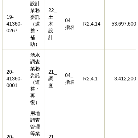
設計
業務
22_
19-
委託
土
04_
41360-
（道
木
R2.4.14
53,697,600
指名
0267
整・
設
補
計
助）
湧水
調査
業務
20-
21_
委託
04_
41360-
調
R2.4.1
3,412,200
（道
指名
0001
査
整・
再
復）
用地
調査
管理
等業
20-
21_