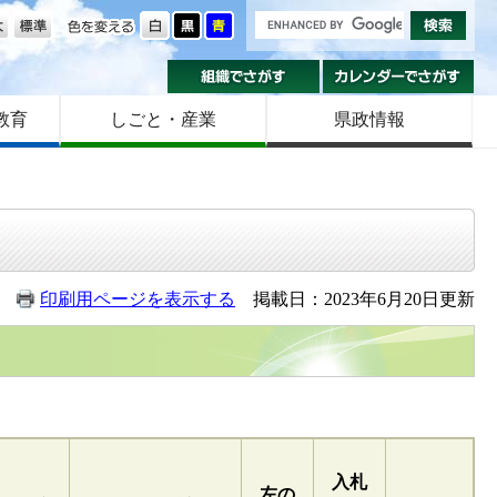
の大きさ
色を変える
組織でさがす
カ
教育
しごと・産業
県政情報
印刷用ページを表示する
掲載日：2023年6月20日更新
入札
左の