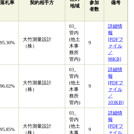
落札率
契約相手方
参加
備考
地域
者数
03_
詳細情
管内
報
大竹測量設計
(他土
[PDFフ
95.30%
9
（株）
木事
ァイル
務所
／
管内)
98KB]
03_
詳細情
管内
報
大竹測量設計
(他土
[PDFフ
96.02%
9
（株）
木事
ァイル
務所
／
管内)
103KB]
03_
詳細情
管内
報
大竹測量設計
(他土
[PDFフ
95.85%
9
（株）
木事
ァイル