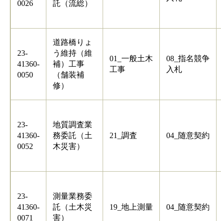
0026
託（流総）
道路橋りょ
23-
う維持（維
01_一般土木
08_指名競争
41360-
補）工事
工事
入札
0050
（舗装補
修）
23-
地質調査業
41360-
務委託（土
21_調査
04_随意契約
0052
木災害）
23-
測量業務委
41360-
託（土木災
19_地上測量
04_随意契約
0071
害）