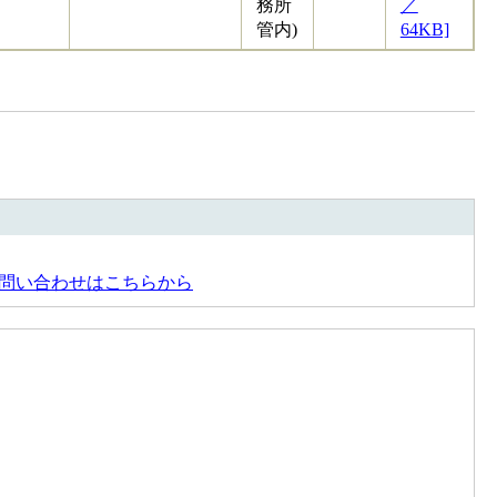
務所
／
管内)
64KB]
問い合わせはこちらから
。