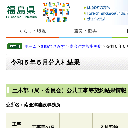
福島県
くらし・環境
震災・復興
ホーム
>
組織でさがす
>
南会津建設事務所
> 令和５年５
令和５年５月分入札結果
土木部（局・委員会）公共工事等契約結果情報
公所名：南会津建設事務所
工事
工事等の名
入札契約