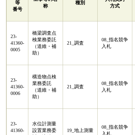
等
種別
称
方式
番号
橋梁調査点
23-
検業務委託
08_指名競争
41360-
21_調査
（道維・補
入札
0005
助）
構造物点検
23-
業務委託
08_指名競争
41360-
21_調査
（道維・補
入札
0006
助）
23-
水位計測量
08_指名競争
41360-
設置業務委
19_地上測量
入札