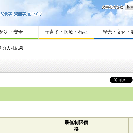
文字
はじめての方へ
Foreign language
サイトマップ
防災・安全
子育て・医療・福祉
観光・文化・
月分入札結果
最低制限価
格