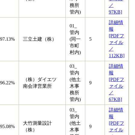
務所
／
管内)
97KB]
詳細情
01_
報
管内
[PDFフ
97.13%
三立土建（株）
(同一
5
ァイル
市町
／
村内)
112KB]
03_
詳細情
管内
報
（株）ダイエツ
(他土
[PDFフ
96.22%
9
南会津営業所
木事
ァイル
務所
／
管内)
67KB]
03_
詳細情
管内
報
大竹測量設計
(他土
[PDFフ
95.08%
9
（株）
木事
ァイル