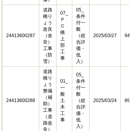
道路
05_
07_
橋り
条件
Ｐ
ょう
付一
Ｃ
改良
般
橋
24413600287
（改
（総
2025/03/27
94
上
良）
合評
部
工事
価・
工
（防
低
事
雪）
入）
道路
05_
橋り
01_
条件
ょう
一
付一
整備
般
般
（補
24413600288
土
（総
2025/03/24
89
助）
木
合評
工事
工
価・
（道
事
低
路改
入）
良）