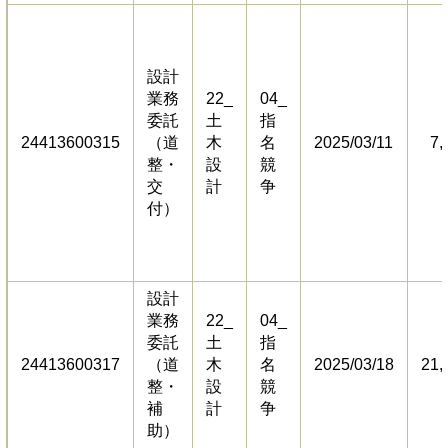
設計
業務
22_
04_
委託
土
指
24413600315
（道
木
名
2025/03/11
7,
整・
設
競
交
計
争
付）
設計
業務
22_
04_
委託
土
指
24413600317
（道
木
名
2025/03/18
21,
整・
設
競
補
計
争
助）