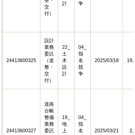
整・
計
争
交
付）
設計
業務
22_
04_
委託
土
指
24413600325
（道
木
名
2025/03/18
19,
整・
設
競
交
計
争
付）
道路
台帳
整備
19_
04_
業務
地
指
24413600327
委託
上
名
2025/03/21
2,