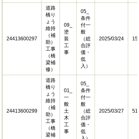
道路
05_
橋り
条件
ょう
09_
付一
維持
塗
般
（補
24413600297
装
（総
2025/03/24
15
助）
工
合評
工事
事
価・
（橋
低
梁補
入）
修）
道路
05_
橋り
01_
条件
ょう
一
付一
維持
般
般
（補
24413600299
土
（総
2025/03/27
51
助）
木
合評
工事
工
価・
（橋
事
低
梁補
入）