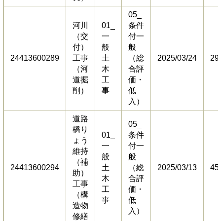
05_
河川
01_
条件
（交
一
付一
付）
般
般
24413600289
工事
土
（総
2025/03/24
29
（河
木
合評
道掘
工
価・
削）
事
低
入）
道路
05_
橋り
01_
条件
ょう
一
付一
維持
般
般
（補
24413600294
土
（総
2025/03/13
45
助）
木
合評
工事
工
価・
（構
事
低
造物
入）
修繕