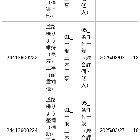
（橋
事
低
梁下
入）
部）
道路
05_
橋り
01_
条件
ょう
一
付一
維持
般
般
（長
24413600222
土
（総
2025/03/03
13
寿）
木
合評
工事
工
価・
（耐
事
低
震補
入）
強）
道路
05_
橋り
01_
条件
ょう
一
付一
整備
般
般
（補
24413600224
土
（総
2025/03/27
18
助）
木
合評