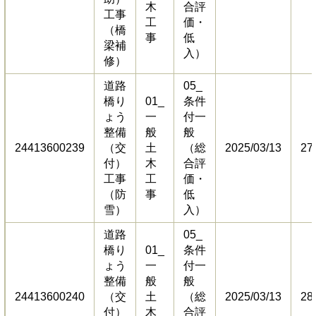
木
合評
工事
工
価・
（橋
事
低
梁補
入）
修）
道路
05_
橋り
01_
条件
ょう
一
付一
整備
般
般
24413600239
（交
土
（総
2025/03/13
27
付）
木
合評
工事
工
価・
（防
事
低
雪）
入）
道路
05_
橋り
01_
条件
ょう
一
付一
整備
般
般
24413600240
（交
土
（総
2025/03/13
28
付）
木
合評