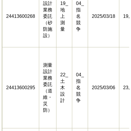
設計
19_
04_
業務
地
指
24413600268
委託
上
名
2025/03/18
19,
（砂
測
競
防施
量
争
設）
測量
設計
22_
04_
業務
土
指
委託
24413600295
木
名
2025/03/06
23,
（道
設
競
維・
計
争
災
防）