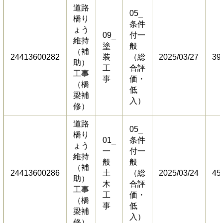
道路
05_
橋り
条件
ょう
09_
付一
維持
塗
般
（補
24413600282
装
（総
2025/03/27
39
助）
工
合評
工事
事
価・
（橋
低
梁補
入）
修）
道路
05_
橋り
01_
条件
ょう
一
付一
維持
般
般
（補
24413600286
土
（総
2025/03/24
45
助）
木
合評
工事
工
価・
（橋
事
低
梁補
入）
修）