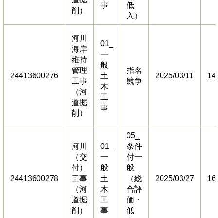
事
低
削）
入）
河川
01_
海岸
一
維持
般
管理
指名
24413600276
土
2025/03/11
14
工事
競争
木
（河
工
道掘
事
削）
05_
河川
01_
条件
（交
一
付一
付）
般
般
24413600278
工事
土
（総
2025/03/27
16
（河
木
合評
道掘
工
価・
削）
事
低