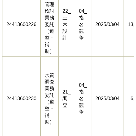
管理
検討
22_
04_
業務
土
指
24413600226
委託
木
名
2025/03/04
13,
（道
設
競
整・
計
争
補
助）
​水質
調査
04_
業務
​21_
指
委託
24413600230
調
名
​2025/03/04
​6
（道
査
競
整・
争
補
助）