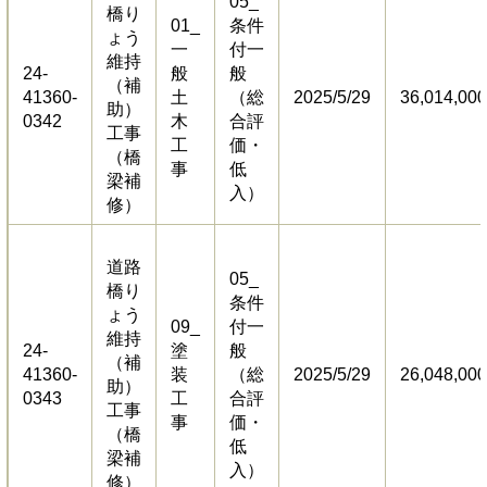
​05_
橋り
01_
条件
ょう
一
付一
維持
24-
般
般
（補
41360-
土
（総
2025/5/29
36,014,000
助）
0342
木
合評
工事
工
価・
（橋
事
低
梁補
入）
修）
道路
​05_
橋り
条件
ょう
09_
付一
維持
24-
塗
般
（補
41360-
装
（総
2025/5/29
26,048,000
助）
0343
工
合評
工事
事
価・
（橋
低
梁補
入）
修）