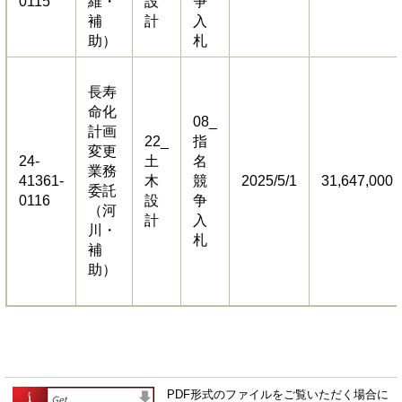
0115
維・
設
争
補
計
入
助）
札
長寿
命化
08_
計画
22_
指
変更
24-
土
名
業務
41361-
木
競
2025/5/1
31,647,000
委託
0116
設
争
（河
計
入
川・
札
補
助）
PDF形式のファイルをご覧いただく場合に