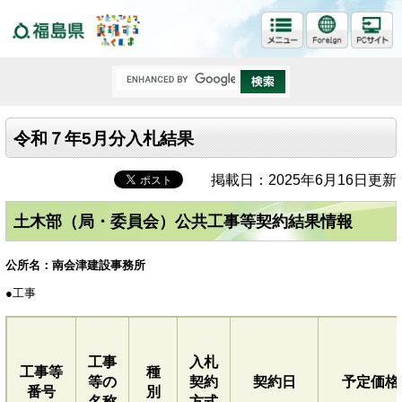
福島県
令和７年5月分入札結果
掲載日：2025年6月16日更新
土木部（局・委員会）公共工事等契約結果情報
公所名：南会津建設事務所
●
工事
工事
入札
工事等
種
等の
契約
契約日
予定価格
番号
別
名称
方式