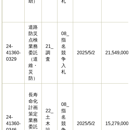
助）
札
道路
防災
08_
点検
指
24-
業務
21_
名
41360-
委託
調
競
2025/5/2
21,549,000
0329
（道
査
争
維・
入
災
札
防）
長寿
命化
08_
計画
22_
指
策定
24-
土
名
業務
41360-
木
競
2025/5/2
15,279,000
委託
0346
設
争