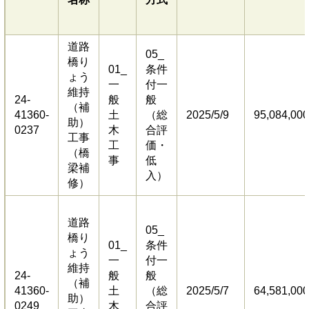
道路
05_
橋り
01_
条件
ょう
一
付一
維持
24-
般
般
（補
41360-
土
（総
2025/5/9
95,084,000
助）
0237
木
合評
工事
工
価・
（橋
事
低
梁補
入）
修）
道路
05_
橋り
01_
条件
ょう
一
付一
維持
24-
般
般
（補
41360-
土
（総
2025/5/7
64,581,000
助）
0249
木
合評