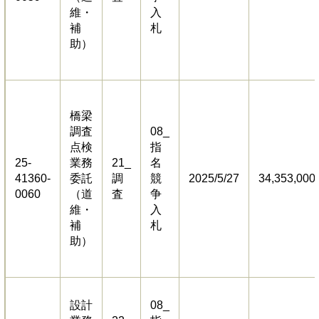
維・
入
補
札
助）
橋梁
調査
08_
点検
指
25-
業務
21_
名
41360-
委託
調
競
2025/5/27
34,353,000
0060
（道
査
争
維・
入
補
札
助）
設計
08_