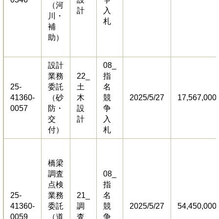
（河
計
入
川・
札
補
助）
設計
08_
業務
22_
指
25-
委託
土
名
41360-
（砂
木
競
2025/5/27
17,567,000
0057
防・
設
争
交
計
入
付）
札
橋梁
調査
08_
点検
指
25-
業務
21_
名
41360-
委託
調
競
2025/5/27
54,450,000
0059
（道
査
争