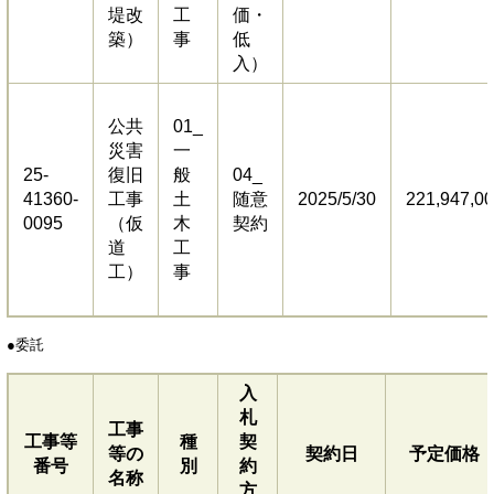
堤改
工
価・
築）
事
低
入）
公共
01_
災害
一
25-
復旧
般
04_
41360-
工事
土
随意
2025/5/30
221,947,0
0095
（仮
木
契約
道
工
工）
事
●委託​
入
札
工事
工事等
種
契
等の
契約日
予定価格
番号
別
約
名称
方