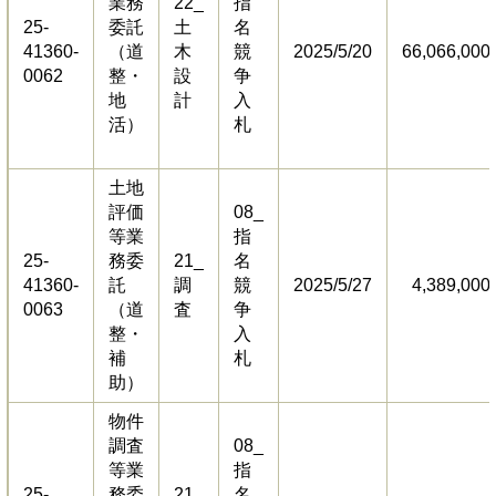
業務
22_
指
25-
委託
土
名
41360-
（道
木
競
2025/5/20
66,066,000
0062
整・
設
争
地
計
入
活）
札
土地
評価
08_
等業
指
25-
務委
21_
名
41360-
託
調
競
2025/5/27
4,389,000
0063
（道
査
争
整・
入
補
札
助）
物件
調査
08_
等業
指
25-
務委
21_
名