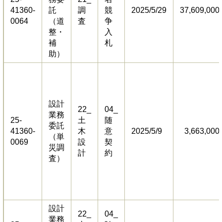
41360-
託
調
競
2025/5/29
37,609,000
0064
（道
査
争
整・
入
補
札
助）
設計
22_
04_
業務
25-
土
随
委託
41360-
木
意
2025/5/9
3,663,000
（単
0069
設
契
災調
計
約
査）
設計
22_
04_
業務