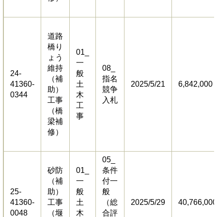
道路
橋り
01_
ょう
一
維持
​08_
24-
般
（補
指名
41360-
土
2025/5/21
6,842,000
助）
競争
0344
木
工事
入札
工
（橋
事
梁補
修）
05_
砂防
01_
条件
（補
一
付一
25-
助）
般
般
41360-
工事
土
（総
2025/5/29
40,766,000
0048
（堰
木
合評