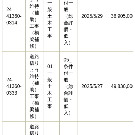
一
付一
維持
24-
般
般
（補
41360-
土
（総
2025/5/29
36,905,000
助）
0314
木
合評
工事
工
価・
（橋
事
低
梁補
入）
修）
道路
05_
橋り
01_
条件
ょう
一
付一
維持
24-
般
般
（補
41360-
土
（総
2025/5/27
49,830,000
助）
0333
木
合評
工事
工
価・
（橋
事
低
梁補
入）
修）
道路
橋り