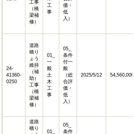
工事
工
価・
（橋
事
低
梁補
入）
修）
道路
05_
橋り
01_
条件
ょう
一
付一
維持
24-
般
般
（補
41360-
土
（総
2025/5/12
54,560,000
助）
0250
木
合評
工事
工
価・
（橋
事
低
梁補
入）
修）
道路
05_
橋り
01_
条件