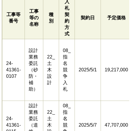
入
札
工事
工事等
種
契
等の
契約日
予定価格
番号
別
約
名称
方
式
設計
08_
業務
22_
指
24-
委託
土
名
41361-
（砂
木
競
2025/5/1
19,217,000
0107
防・
設
争
補
計
入
助）
札
設計
08_
業務
22_
指
24-
委託
土
名
41361-
（道
木
競
2025/5/7
47,707,000