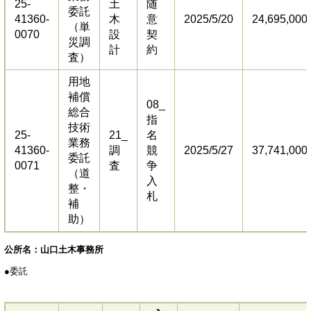
25-
土
随
委託
41360-
木
意
2025/5/20
24,695,000
（単
0070
設
契
災調
計
約
査）
用地
補償
08_
総合
指
技術
25-
21_
名
業務
41360-
調
競
2025/5/27
37,741,000
委託
0071
査
争
（道
入
整・
札
補
助）
公所名：山口土木事務所
●委託​