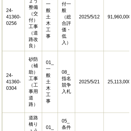
ょう
一
付一
整備
24-
般
般
（交
41360-
土
（総
2025/5/12
91,960,000
付）
0256
木
合評
工事
工
価・
（道
事
低
路改
入）
良）
砂防
01_
（補
一
助）
08_
24-
般
工事
指名
41360-
土
2025/5/21
25,113,000
（工
競争
0304
木
事用
入札
工
道
事
路）
道路
05_
橋り
01_
条件
ょう