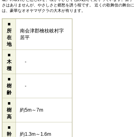
さはありませんが、やさしさと郷愁を誘う桜です。 近くの歌舞伎の舞台に
は、豪華なオオヤマザクラの大木が有ります。
■
所
南会津郡檜枝岐村字
在
居平
地
■
木
-
種
■
樹
-
齢
■
樹
約5m～7m
高
■
幹
約1.3m～1.6m