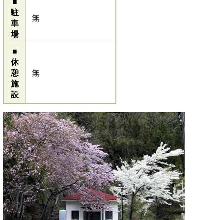
■
駐
無
車
場
■
休
憩
無
施
設