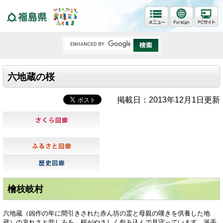
福島県
六地蔵の桜
掲載日：2013年12月1日更新
檜枝岐村
六地蔵（凶作の年に間引きされた赤ん坊の霊と母親の嘆きを供養した地
蔵）の哀れさと悲しみを、桜がやさしく包み込んで見守っています。派手