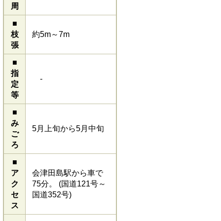
周
■
枝
約5m～7m
張
■
指
-
定
等
■
み
5月上旬から5月中旬
ご
ろ
■
ア
会津田島駅から車で
ク
75分。 (国道121号～
セ
国道352号)
ス