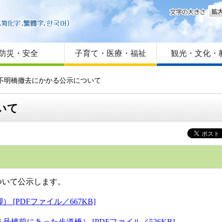
文字
はじめての方へ
Foreign language
サイトマップ
防災・安全
子育て・医療・福祉
観光・文化・
者不明橋撤去にかかる公示について
いて
ついて公示します。
[PDFファイル／667KB]
棟前にあった歩道橋） [PDFファイル／526KB]