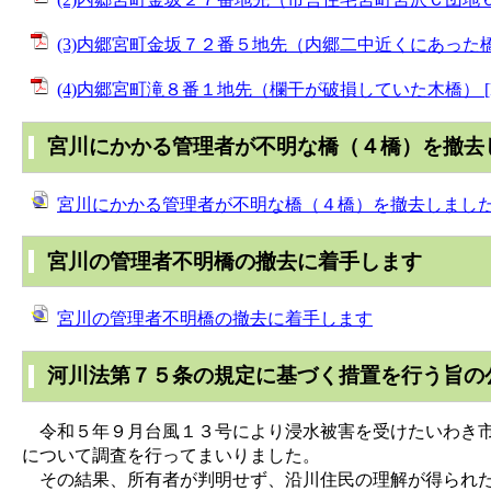
(3)内郷宮町金坂７２番５地先（内郷二中近くにあった橋） 
(4)内郷宮町滝８番１地先（欄干が破損していた木橋） [P
宮川にかかる管理者が不明な橋（４橋）を撤去
宮川にかかる管理者が不明な橋（４橋）を撤去しまし
宮川の管理者不明橋の撤去に着手します
宮川の管理者不明橋の撤去に着手します
河川法第７５条の規定に基づく措置を行う旨の
令和５年９月台風１３号により浸水被害を受けたいわき市
について調査を行ってまいりました。
その結果、所有者が判明せず、沿川住民の理解が得られた