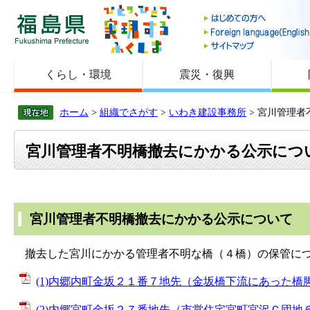
福島県
くらし・環境
震災・復興
ホーム
>
組織でさがす
>
いわき建設事務所
> 宮川管理
宮川管理者不明橋撤去にかかる公示につ
宮川管理者不明橋撤去にかかる公示について
撤去した宮川にかかる管理者不明な橋（４橋）の保管に
(1)内郷内町金坂２１番７地先（金坂橋下流にあった橋脚） 
(2)内郷宮町金坂２７番地先（市営住宅宮町宮沢Ｃ団地６号