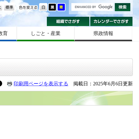
の大きさ
色を変える
組織でさがす
カ
教育
しごと・産業
県政情報
印刷用ページを表示する
掲載日：2025年6月6日更新