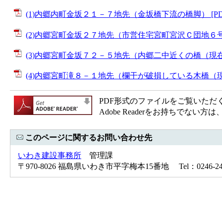
(1)内郷内町金坂２１－７地先（金坂橋下流の橋脚） [PDF
(2)内郷宮町金坂２７地先（市営住宅宮町宮沢Ｃ団地６号棟
(3)内郷宮町金坂７２－５地先（内郷二中近くの橋（現在封鎖
(4)内郷宮町滝８－１地先（欄干が破損している木橋（現在封
PDF形式のファイルをご覧いただく場合
Adobe Readerをお持ちで
このページに関するお問い合わせ先
いわき建設事務所
管理課
〒970-8026 福島県いわき市平字梅本15番地 Tel：0246-24-6