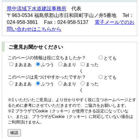
県中流域下水道建設事務所
代表
〒963-0534 福島県郡山市日和田町字山ノ井5番地 Tel：
024-958-3861 Fax：024-958-5137
電子メールでのお
問い合わせはこちらから
ご意見お聞かせください
このページの情報は役に立ちましたか？
とても
まあまあ
ふつう
あまり
まった
く
このページは見つけやすかったですか？
とても
まあまあ
ふつう
あまり
まった
く
※1 いただいたご意見は、より分かりやすく役に立つホームページとす
るために参考にさせていただきますので、ご協力をお願いします。
※2 ブラウザでCookie（クッキー）が使用できる設定になっていな
い、または、ブラウザがCookie（クッキー）に対応していない場合は
ご利用頂けません。