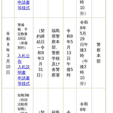
時
申請書
10
等様式
分）
令和
警備
8年
靴 予
（契
福島
令
令
5月
定数量
約締
県警
和8
160足
和
29
結日
察本
年5
（単価
8
日午
警
～令
部、
月
契約）
年
後3
察
和9
警察
13
3
時
本
入札公
年3
学校
日
月
（午
部
告
月
及び
午
10
後3
入札説
31
各警
後5
日
時
明書
日）
察署
時
10
申請書
分）
等様式
短靴3種
（街頭
令和
活動用
短靴）
8年
（契
福島
令