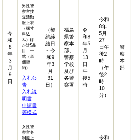
男性警
察官捜
査活動
令和
服上衣
8年
（採寸
（契
福島
令
令
5月
料込
約締
県警
和8
み）ほ
和
27
結日
察本
年5
か計5品
8
日午
警
～令
部、
月
目 一
年
後2
察
式（単
和9
警察
13
3
時
本
価契
年3
学校
日
月
（午
部
約）
月
及び
午
9
後2
入札公
31
各警
後5
日
時
告
日）
察署
時
10
入札説
分）
明書
申請書
等様式
女性警
察官冬
令和
制服上