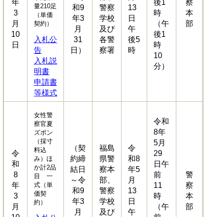
年
後1
察
量210足
和9
警察
13
3
時
本
（単価
年3
学校
日
月
（午
部
契約）
月
及び
午
10
後1
入札公
31
各警
後5
日
時
告
日）
察署
時
10
入札説
分）
明書
申請書
等様式
女性警
令和
察官夏
8年
ズボン
（採寸
5月
（契
福島
令
料込
令
29
約締
県警
和8
み）ほ
和
日午
か計2品
結日
察本
年5
8
前
警
目 一
～令
部、
月
年
式（単
11
察
和9
警察
13
価契
3
時
本
年3
学校
日
約）
月
（午
部
月
及び
午