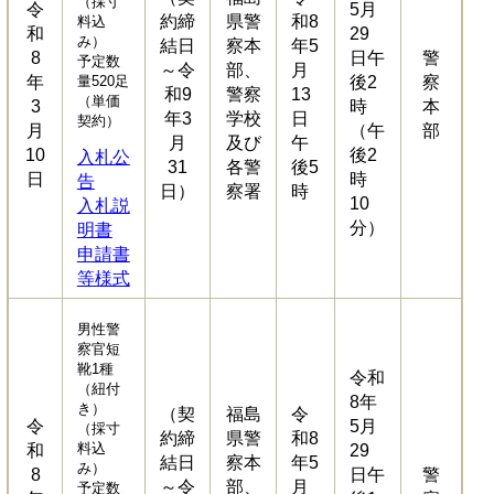
（採寸
令
5月
約締
県警
和8
料込
和
29
み）
結日
察本
年5
8
日午
警
予定数
～令
部、
月
年
量520足
後2
察
和9
警察
13
（単価
3
時
本
年3
学校
日
契約）
月
（午
部
月
及び
午
10
後2
入札公
31
各警
後5
日
時
告
日）
察署
時
10
入札説
分）
明書
申請書
等様式
男性警
察官短
靴1種
令和
（紐付
8年
き）
（契
福島
令
令
5月
（採寸
約締
県警
和8
料込
和
29
結日
察本
年5
み）
8
日午
警
～令
部、
月
予定数