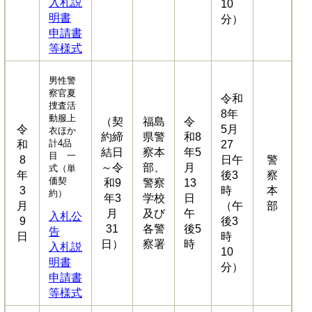
入札説
10
明書
分）
申請書
等様式
男性警
察官夏
令和
捜査活
8年
動服上
（契
福島
令
令
5月
衣ほか
約締
県警
和8
計4品
和
27
結日
察本
年5
目 一
8
日午
警
～令
部、
月
式（単
年
後3
察
価契
和9
警察
13
3
時
本
約）
年3
学校
日
月
（午
部
月
及び
午
入札公
9
後3
31
各警
後5
告
日
時
日）
察署
時
入札説
10
明書
分）
申請書
等様式