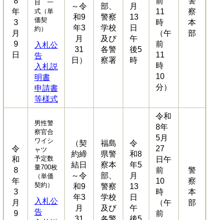
8
前
警
目 一
～令
部、
月
年
式（単
11
察
和9
警察
13
価契
3
時
本
年3
学校
日
約）
月
（午
部
月
及び
午
9
前
入札公
31
各警
後5
日
11
告
日）
察署
時
時
入札説
10
明書
分）
申請書
等様式
令和
男性警
8年
察官合
5月
ワイシ
（契
福島
令
令
27
ャツ
約締
県警
和8
予定数
和
日午
結日
察本
年5
量700枚
8
前
警
～令
部、
月
（単価
年
10
察
契約）
和9
警察
13
3
時
本
年3
学校
日
入札公
月
（午
部
月
及び
午
告
9
前
31
各警
後5