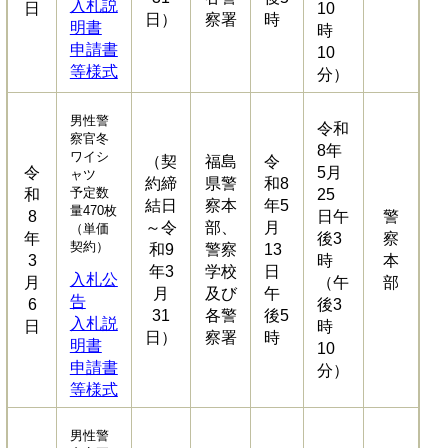
入札説
日
10
日）
察署
時
明書
時
申請書
10
等様式
分）
男性警
令和
察官冬
8年
ワイシ
（契
福島
令
令
5月
ャツ
約締
県警
和8
予定数
和
25
結日
察本
年5
量470枚
8
日午
警
～令
部、
月
（単価
年
後3
察
契約）
和9
警察
13
3
時
本
年3
学校
日
入札公
月
（午
部
月
及び
午
告
6
後3
31
各警
後5
入札説
日
時
日）
察署
時
明書
10
申請書
分）
等様式
男性警