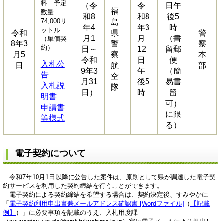
料 予定
（令
令
日午
福
数量
和8
和8
後5
74,000リ
島
年4
年3
時
ットル
令和
県
警
月1
月
（書
（単価契
8年3
警
察
約）
日～
12
留郵
月5
察
本
令和
日
便
入札公
日
航
部
9年3
午
（簡
告
空
月31
後5
易書
入札説
隊
日）
時
留
明書
可）
申請書
に限
等様式
る）
電子契約について
令和7年10月1日以降に公告した案件は、原則として県が調達した電子契
約サービスを利用した契約締結を行うことができます。
電子契約による契約締結を希望する場合は、契約決定後、すみやかに
「
電子契約利用申出書兼メールアドレス確認書 [Wordファイル]
（
【記載
例】
）」に必要事項を記載のうえ、入札用度課