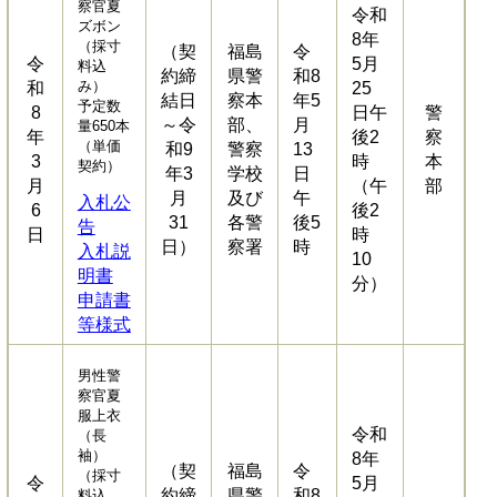
察官夏
令和
ズボン
8年
（採寸
（契
福島
令
令
5月
料込
約締
県警
和8
み）
和
25
結日
察本
年5
予定数
8
日午
警
～令
部、
月
量650本
年
後2
察
（単価
和9
警察
13
3
時
本
契約）
年3
学校
日
月
（午
部
月
及び
午
入札公
6
後2
31
各警
後5
告
日
時
日）
察署
時
入札説
10
明書
分）
申請書
等様式
男性警
察官夏
服上衣
令和
（長
袖）
8年
（契
福島
令
（採寸
令
5月
約締
県警
和8
料込