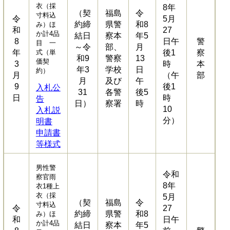
衣（採
8年
（契
福島
令
寸料込
令
5月
約締
県警
和8
み）ほ
和
27
か計4品
結日
察本
年5
8
日午
警
目 一
～令
部、
月
年
式（単
後1
察
和9
警察
13
価契
3
時
本
年3
学校
日
約）
月
（午
部
月
及び
午
9
後1
入札公
31
各警
後5
日
時
告
日）
察署
時
10
入札説
分）
明書
申請書
等様式
男性警
令和
察官雨
8年
衣1種上
衣（採
5月
（契
福島
令
寸料込
令
27
約締
県警
和8
み）ほ
和
日午
か計4品
結日
察本
年5