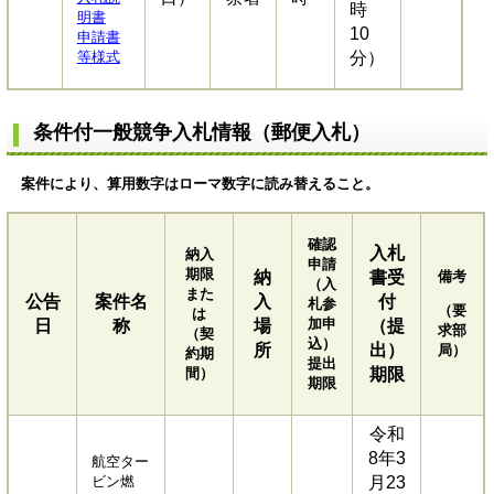
時
明書
10
申請書
等様式
分）
条件付一般競争入札情報（郵便入札）
案件により、算用数字はローマ数字に読み替えること。
確認
入札
納入
申請
期限
納
書受
備考
（入
また
公告
案件名
入
付
札参
（要
は
加申
日
称
場
（提
求部
（契
込）
所
出）
局）
約期
提出
間）
期限
期限
令和
8年3
航空ター
ビン燃
月23