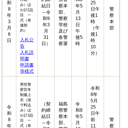
和
25
み）ほ
結日
察本
年5
8
日午
警
か計2品
～令
部、
月
年
目 一
後1
察
和9
警察
13
式（単
3
時
本
年3
学校
日
価契
月
（午
部
約）
月
及び
午
6
後1
31
各警
後5
入札公
日
時
日）
察署
時
告
10
入札説
分）
明書
申請書
等様式
男性警
令和
察官冬
8年
制服上
衣（採
5月
（契
福島
令
寸料込
令
25
約締
県警
和8
み）ほ
和
日午
か計3品
結日
察本
年5
8
前
警
目 一
～令
部、
月
年
式（単
11
察