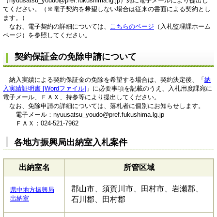
（nyuusatsu_youdo@pref.fukushima.lg.jp）宛に電子メールにより提出し
てください。（※電子契約を希望しない場合は従来の書面による契約とし
ます。）
なお、電子契約の詳細については、
こちらのページ
（入札監理課ホーム
ページ）を参照してください。
契約保証金の免除申請について
納入実績による契約保証金の免除を希望する場合は、契約決定後、「
納
入実績証明書 [Wordファイル]
」に必要事項を記載のうえ、入札用度課宛に
電子メール、ＦＡＸ、持参等により提出してください。
なお、免除申請の詳細については、落札者に個別にお知らせします。
電子メール：nyuusatsu_youdo@pref.fukushima.lg.jp
ＦＡＸ：024-521-7962
各地方振興局出納室入札案件
出納室名
所管区域
郡山市、須賀川市、田村市、岩瀬郡、
県中地方振興局
出納室
石川郡、田村郡