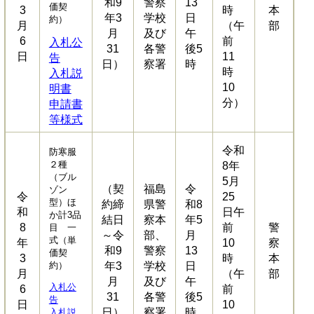
和9
警察
13
価契
3
時
本
年3
学校
日
約）
月
（午
部
月
及び
午
6
前
入札公
31
各警
後5
日
11
告
日）
察署
時
時
入札説
10
明書
分）
申請書
等様式
令和
防寒服
２種
8年
（ブル
5月
（契
福島
令
ゾン
令
25
型）ほ
約締
県警
和8
和
日午
か計3品
結日
察本
年5
8
前
警
目 一
～令
部、
月
式（単
年
10
察
和9
警察
13
価契
3
時
本
約）
年3
学校
日
月
（午
部
月
及び
午
入札公
6
前
31
各警
後5
告
日
10
日）
察署
時
入札説