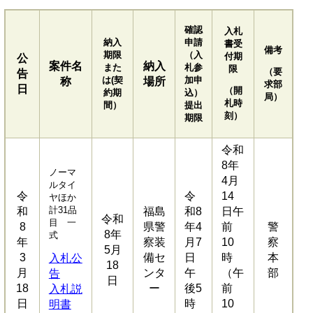
確認
入札
納入
申請
書受
備考
期限
（入
付期
公
案件名
納入
また
札参
限
（要
告
は(契
加申
称
場所
求部
日
（開
約期
込）
局）
札時
間）
提出
刻）
期限
令和
8年
ノーマ
4月
ルタイ
令
令
14
ヤほか
計31品
和
福島
和8
日午
令和
目 一
8
県警
年4
前
警
8年
式
年
察装
月7
10
察
5月
3
備セ
日
時
本
入札公
18
月
ンタ
午
（午
部
告
日
18
ー
後5
前
入札説
日
時
10
明書