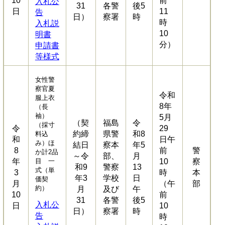
10
前
入札公
31
各警
後5
日
11
告
日）
察署
時
時
入札説
10
明書
分）
申請書
等様式
女性警
察官夏
令和
服上衣
8年
（長
袖）
5月
（契
福島
令
（採寸
令
29
約締
県警
和8
料込
和
日午
み）ほ
結日
察本
年5
8
前
警
か計2品
～令
部、
月
年
目 一
10
察
和9
警察
13
式（単
3
時
本
年3
学校
日
価契
月
（午
部
約）
月
及び
午
10
前
31
各警
後5
入札公
日
10
日）
察署
時
告
時