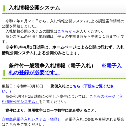
入札情報公開システム
令和７年６月２３日から、入札情報公開システムによる調達案件情報の
公開を開始しました。
入札情報公開システムの閲覧は
こちらから
お入りください。
※システムの利用可能時間は「平日の午前６時から午後１１時まで」で
す。
※令和8年4月1日以降は、ホームページによる公開は行わず、入札
​
情報公開システムによる公開のみとします。
条件付一般競争入札情報（電子入札）
※電子入
札の登録が必要です。
更新日：令和8年3月18日
郵便
入札は
こちら（下段をご覧くださ
い。）
※令和8年4月1日以降に公開した案件については、
こちらのページ（入
札情報公開システム）
をご覧ください。
案件により、算用数字はローマ数字に読み替えること。
◎福島県電子入札システム（物品）
※電子入札に参加を希望される場合
はこちらをご覧ください。