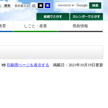
の大きさ
色を変える
組織でさがす
カ
教育
しごと・産業
県政情報
印刷用ページを表示する
掲載日：2021年10月19日更新