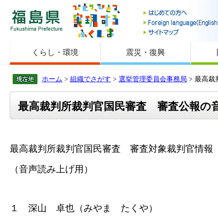
福島県
くらし・環境
震災・復興
ホーム
>
組織でさがす
>
選挙管理委員会事務局
> 最高
最高裁判所裁判官国民審査 審査公報の
最高裁判所裁判官国民審査 審査対象裁判官情報
（音声読み上げ用）
１ 深山 卓也（みやま たくや）