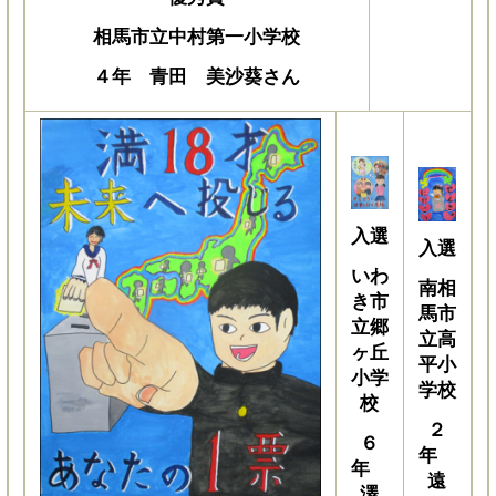
相馬市立中村第一小学校
４年 青田 美沙葵さん
入選
入選
いわ
南相
き市
馬市
立郷
立高
ヶ丘
平小
小学
学校
校
２
６
年
年
遠
澤