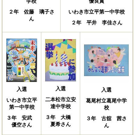
優良賞
学校
いわき市立平第一中学校
２年 佐藤 璃子さ
ん
２年 平井 李佳さん
入選
入選
入選
二本松市立安
いわき市立平
葛尾村立葛尾中学
達中学校
第一中学校
校
３年 大橋
３年 安武
３年 古舘 茜さ
夏希さん
優空さん
ん