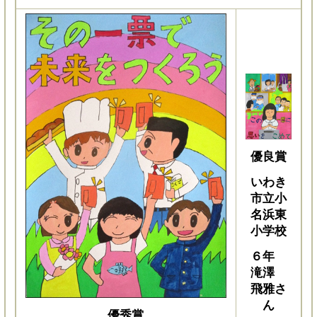
優良賞
いわき
市立小
名浜東
小学校
６年
滝澤
飛雅さ
ん
優秀賞