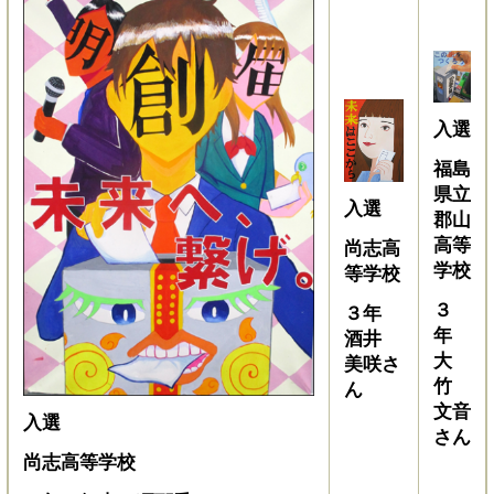
入選
福島
県立
入選
郡山
高等
尚志高
学校
等学校
３
３年
年
酒井
大
美咲さ
竹
ん
文音
入選
さん
尚志高等学校