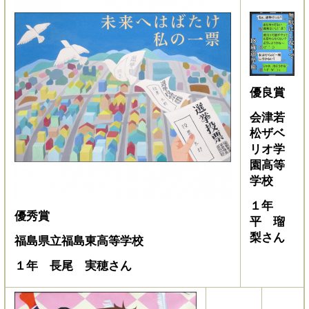
優良賞
会津若
松ザベ
リオ学
園高等
学校
１年
優秀賞
平 瑠
梨さん
福島県立福島東高等学校
１年 長尾 実穂さん