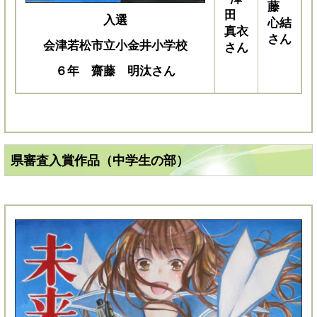
藤
田
入選
心結
真衣
さん
会津若松市立小金井小学校
さん
６年 齋藤 明汰さん
県審査入賞作品（中学生の部）