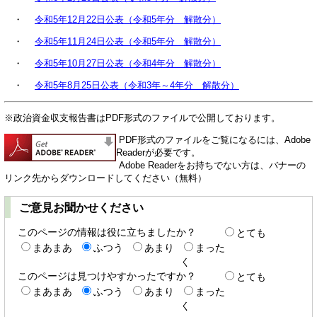
・
令和5年12月22日公表（令和5年分 解散分）
・
令和5年11月24日公表（令和5年分 解散分）
・
令和5年10月27日公表（令和4年分 解散分）
・
令和5年8月25日公表（令和3年～4年分 解散分）
※政治資金収支報告書はPDF形式のファイルで公開しております。
PDF形式のファイルをご覧になるには、Adobe
Readerが必要です。
Adobe Readerをお持ちでない方は、バナーの
リンク先からダウンロードしてください（無料）
ご意見お聞かせください
このページの情報は役に立ちましたか？
とても
まあまあ
ふつう
あまり
まった
く
このページは見つけやすかったですか？
とても
まあまあ
ふつう
あまり
まった
く