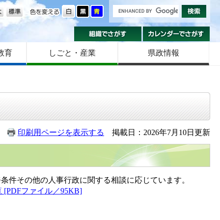
の大きさ
色を変える
組織でさがす
カ
教育
しごと・産業
県政情報
印刷用ページを表示する
掲載日：2026年7月10日更新
条件その他の人事行政に関する相談に応じています。
[PDFファイル／95KB]