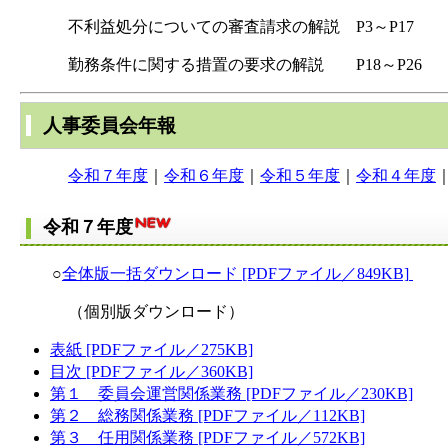
不利益処分についての審査請求の解説 P3～P17
勤務条件に関する措置の要求の解説 P18～P26
人事委員会年報
令和７年度
｜​
令和６年度
｜​
令和５年度
｜
令和４年度
令和７年度
○
全体版一括ダウンロード [PDFファイル／849KB]
（個別版ダウンロード）
表紙 [PDFファイル／275KB]
目次 [PDFファイル／360KB]
第１ 委員会運営関係業務 [PDFファイル／230KB]
第２ 総務関係業務 [PDFファイル／112KB]
第３ 任用関係業務 [PDFファイル／572KB]