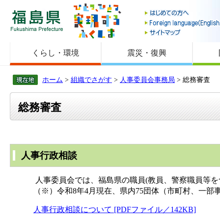
福島県
くらし・環境
震災・復興
ホーム
>
組織でさがす
>
人事委員会事務局
> 総務審査
総務審査
人事行政相談
人事委員会では、福島県の職員(教員、警察職員等を含む
（※）令和8年4月現在、県内75団体（市町村、一部事
人事行政相談について [PDFファイル／142KB]