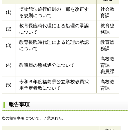
博物館法施行細則の一部を改正す
社会教
(1)
る規則について
育課
教育長臨時代理による処理の承認
教育総
(2)
について
務課
教育長臨時代理による処理の承認
教育総
(3)
について
務課
高校教
(4)
教職員の懲戒処分について
育課
職員課
令和６年度福島県公立学校教員採
高校教
(5)
用予定者数について
育課
報告事項
次の報告事項について、了承された。