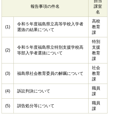
担当
報告事項の件名
課室
名
高校
令和５年度福島県立高等学校入学者
(1)
教育
選抜の結果について
課
特別
令和５年度福島県立特別支援学校高
支援
(2)
等部入学者選抜について
教育
課
社会
(3)
福島県社会教育委員の解嘱について
教育
課
職員
(4)
訴訟判決について
課
職員
(5)
訓告処分等について
課