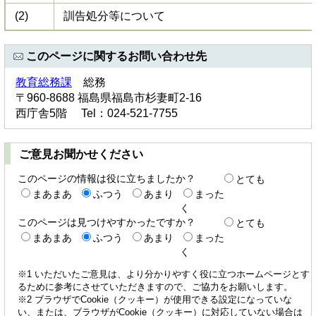
(2)
訓告処分等について
このページに関するお問い合わせ先
教育総務課
総務
〒960-8688 福島県福島市杉妻町2-16
西庁舎5階 Tel：024-521-7755
ご意見お聞かせください
このページの情報は役に立ちましたか？
とても
まあまあ
ふつう
あまり
まった
く
このページは見つけやすかったですか？
とても
まあまあ
ふつう
あまり
まった
く
※1 いただいたご意見は、より分かりやすく役に立つホームページとす
るために参考にさせていただきますので、ご協力をお願いします。
※2 ブラウザでCookie（クッキー）が使用できる設定になっていな
い、または、ブラウザがCookie（クッキー）に対応していない場合は