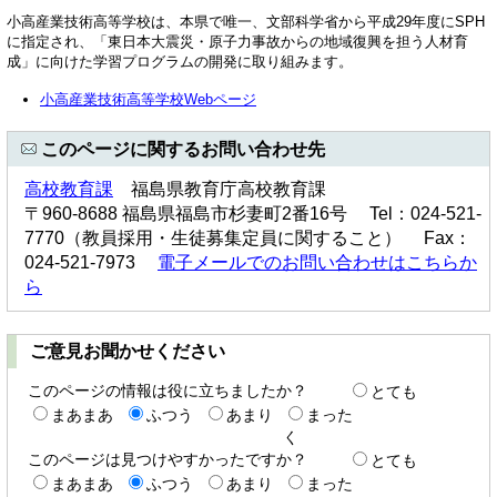
小高産業技術高等学校は、本県で唯一、文部科学省から平成29年度にSPH
に指定され、「東日本大震災・原子力事故からの地域復興を担う人材育
成」に向けた学習プログラムの開発に取り組みます。
小高産業技術高等学校Webページ
このページに関するお問い合わせ先
高校教育課
福島県教育庁高校教育課
〒960-8688 福島県福島市杉妻町2番16号 Tel：024-521-
7770（教員採用・生徒募集定員に関すること） Fax：
024-521-7973
電子メールでのお問い合わせはこちらか
ら
ご意見お聞かせください
このページの情報は役に立ちましたか？
とても
まあまあ
ふつう
あまり
まった
く
このページは見つけやすかったですか？
とても
まあまあ
ふつう
あまり
まった