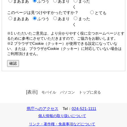
まあまあ
ふつう
あまり
まった
く
このページは見つけやすかったですか？
とても
まあまあ
ふつう
あまり
まった
く
※1 いただいたご意見は、より分かりやすく役に立つホームページとす
るために参考にさせていただきますので、ご協力をお願いします。
※2 ブラウザでCookie（クッキー）が使用できる設定になっていな
い、または、ブラウザがCookie（クッキー）に対応していない場合は
ご利用頂けません。
[表示]
モバイル
パソコン
トップに戻る
県庁へのアクセス
Tel：
024-521-1111
個人情報の取り扱いについて
リンク・著作権・免責事項などについて