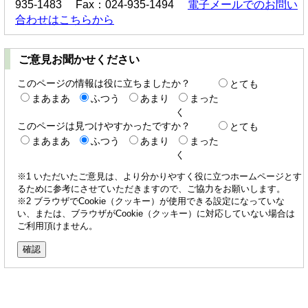
935-1483 Fax：024-935-1494
電子メールでのお問い
合わせはこちらから
ご意見お聞かせください
このページの情報は役に立ちましたか？
とても
まあまあ
ふつう
あまり
まった
く
このページは見つけやすかったですか？
とても
まあまあ
ふつう
あまり
まった
く
※1 いただいたご意見は、より分かりやすく役に立つホームページとす
るために参考にさせていただきますので、ご協力をお願いします。
※2 ブラウザでCookie（クッキー）が使用できる設定になっていな
い、または、ブラウザがCookie（クッキー）に対応していない場合は
ご利用頂けません。