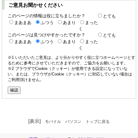
ご意見お聞かせください
このページの情報は役に立ちましたか？
とても
まあまあ
ふつう
あまり
まった
く
このページは見つけやすかったですか？
とても
まあまあ
ふつう
あまり
まった
く
※1 いただいたご意見は、より分かりやすく役に立つホームページとす
るために参考にさせていただきますので、ご協力をお願いします。
※2 ブラウザでCookie（クッキー）が使用できる設定になっていな
い、または、ブラウザがCookie（クッキー）に対応していない場合は
ご利用頂けません。
[表示]
モバイル
パソコン
トップに戻る