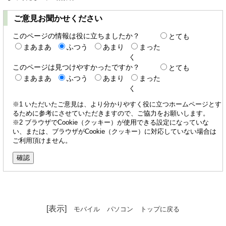
ご意見お聞かせください
このページの情報は役に立ちましたか？
とても
まあまあ
ふつう
あまり
まった
く
このページは見つけやすかったですか？
とても
まあまあ
ふつう
あまり
まった
く
※1 いただいたご意見は、より分かりやすく役に立つホームページとす
るために参考にさせていただきますので、ご協力をお願いします。
※2 ブラウザでCookie（クッキー）が使用できる設定になっていな
い、または、ブラウザがCookie（クッキー）に対応していない場合は
ご利用頂けません。
[表示]
モバイル
パソコン
トップに戻る