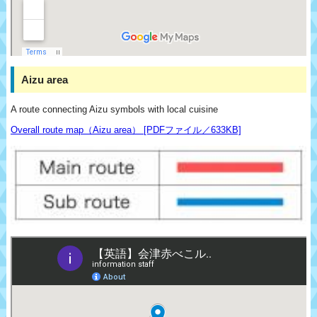
Aizu area
A route connecting Aizu symbols with local cuisine
Overall route map（Aizu area） [PDFファイル／633KB]