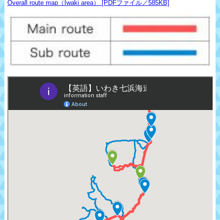
Overall route map（Iwaki area） [PDFファイル／585KB]