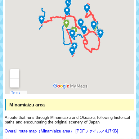
Minamiaizu area
A route that runs through Minamiaizu and Okuaizu, following historical
paths and encountering the original scenery of Japan
Overall route map（Minamiaizu area） [PDFファイル／417KB]