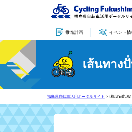
推進計画
イベント情
เส้นทางปั่
福島県自転車活用ポータルサイト
> เส้นทางปั่นจักร