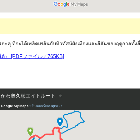
ฮะคุ ที่จะได้เพลิดเพลินกับทิวทัศน์ผังเมืองและสีสันของฤดูกาลทั้งสี
อนใต้） [PDFファイル／765KB]