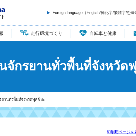
Foreign language（English/簡化字/繁體字/한
報
走行環境づくり
自転車と健康
นจักรยานทั่วพื้นที่จังหวัดฟ
ยานทั่วพื้นที่จังหวัดฟุคุชิมะ
印刷用ページを