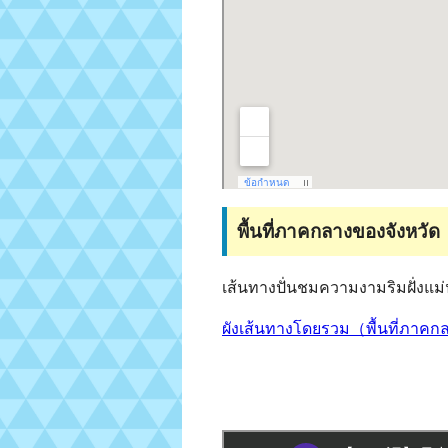
พื้นที่ภาคกลางของจังหวัด
เส้นทางปั่นชมความงามริมฝั่งแม
ผังเส้นทางโดยรวม（พื้นที่ภ