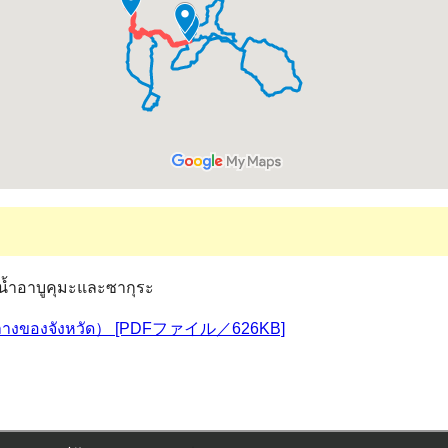
่น้ำอาบูคุมะและซากุระ
าคกลางของจังหวัด） [PDFファイル／626KB]