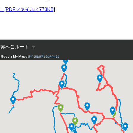
อซู） [PDFファイル／773KB]