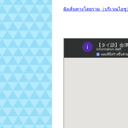
ผังเส้นทางโดยรวม（บริเวณไ