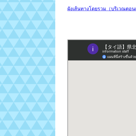
ผังเส้นทางโดยรวม（บริเวณต