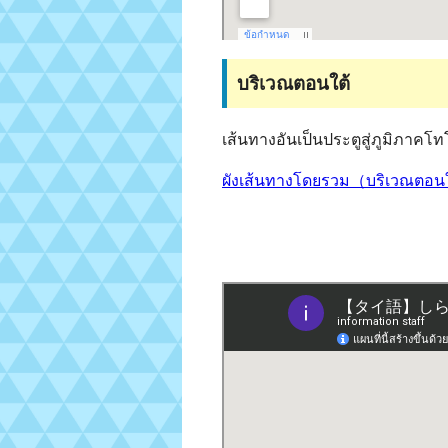
บริเวณตอนใต้
เส้นทางอันเป็นประตูสู่ภูมิภาคโทโ
ผังเส้นทางโดยรวม（บริเวณต