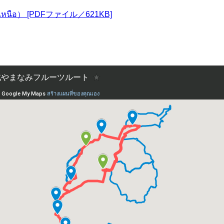
อนเหนือ） [PDFファイル／621KB]