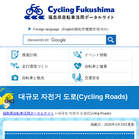
Foreign language（English/簡化字/繁體字/한국어）
推進計画
イベント情報
走行環境づくり
自転車と健康
自転車と観光
交通安全
대규모 자전거 도로(Cycling Roads)
福島県自転車活用ポータルサイト
> 대규모 자전거 도로(Cycling Roads)
掲載日：2025年3月19日更新