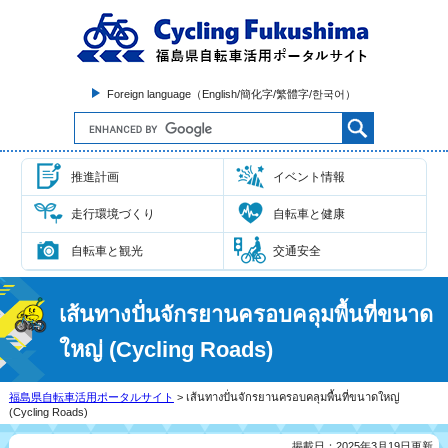
Foreign language（English/簡化字/繁體字/한국어）
推進計画
イベント情報
走行環境づくり
自転車と健康
自転車と観光
交通安全
เส้นทางปั่นจักรยานครอบคลุมพื้นที่ขนาด
ใหญ่ (Cycling Roads)
福島県自転車活用ポータルサイト
> เส้นทางปั่นจักรยานครอบคลุมพื้นที่ขนาดใหญ่
(Cycling Roads)
掲載日：2025年3月19日更新