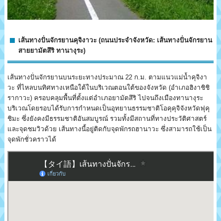
เส้นทางปั่นจักรยานคุจิงาวะ (ถนนประจำจังหวัด: เส้นทางปั่นจักรยาน
สายยามัตสึริ ทานางุระ)
เส้นทางปั่นจักรยานบนระยะทางประมาณ 22 ก.ม. ตามแนวแม่น้ำคุจิงา
วะ ที่ไหลบนทิศทางเหนือใต้ในบริเวณตอนใต้ของจังหวัด (อำเภอฮิงาชิชิ
รากาวะ) ครอบคลุมพื้นที่ตั้งแต่อำเภอยามัตสึริ ไปจนถึงเมืองทานางุระ
บริเวณโดยรอบได้รับการกำหนดเป็นอุทยานธรรมชาติโอคุคุจิจังหวัดฟุคุ
ชิมะ ซึ่งยังคงมีธรรมชาติอันสมบูรณ์ รวมทั้งมีสถานที่ทางประวัติศาสตร์
และจุดชมวิวด้วย เส้นทางนี้อยู่ติดกับจุดพักรถฮานาวะ ซึ่งสามารถใช้เป็น
จุดพักชั่วคราวได้