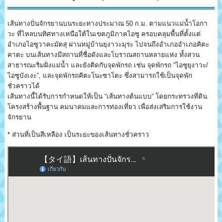
เส้นทางปั่นจักรยานบนระยะทางประมาณ 50 ก.ม. ตามแนวแม่น้ำโอกา
วะ ที่ไหลบนทิศทางเหนือใต้ในเขตภูมิภาคไอซู ครอบคลุมพื้นที่ตั้งแต่
อำเภอไอซูวาคะมัตสุ ผ่านหมู่บ้านยุงาวะมุระ ไปจนถึงอำเภออำเภอคิตะ
คาตะ บนเส้นทางมีสถานที่ชื่อดังและโบราณสถานหลายแห่ง ทั้งสวน
สาธารณะริมฝั่งแม่น้ำ และยังติดกับจุดพักรถ เช่น จุดพักรถ “ไอซูยุงาวะ/
ไอซูบังเงะ”, และจุดพักรถคิตะโนะซาโตะ ซึ่งสามารถใช้เป็นจุดพัก
ชั่วคราวได้
เส้นทางนี้ได้รับการกำหนดให้เป็น “เส้นทางต้นแบบ” โดยกระทรวงที่ดิน
โครงสร้างพื้นฐาน คมนาคมและการท่องเที่ยว เพื่อส่งเสริมการใช้งาน
จักรยาน
* ส่วนที่เป็นสีเหลือง เป็นระยะของเส้นทางชั่วคราว