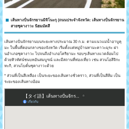
เส้นทางปั่นจักรยานมิจิโนะกุ (ถนนประจำจังหวัด: เส้นทางปั่นจักรยาน
สายซุคางาวะ นิฮมมัตสึ
เส้นทางปั่นจักรยานบนระยะทางประมาณ 30 ก.ม. ตามแนวแม่น้ำอาบูคุ
มะ ในพื้นที่ตอนกลางของจังหวัด เริ่มตั้งแต่หมู่บ้านทามะคาวะมุระ ผ่า
นอำเภอซุคางาวะ ไปจนถึงอำเภอโคริยามะ รอบๆเส้นทางแวดล้อมไป
ด้วยทิวทัศน์ชนบทอันสมบูรณ์ และมีสถานที่ท่องเที่ยว เช่น สวนโอสึจิกะ
ทะกิ, สวนโบตั๋นซุคางาวะด้วย
* ส่วนที่เป็นสีเหลือง เป็นระยะของเส้นทางชั่วคราว, ส่วนที่เป็นสีส้ม เป็น
ระยะของเส้นทางอ้อม