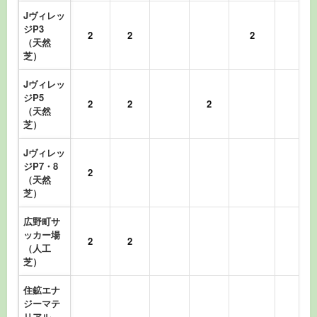
Jヴィレッ
ジP3
2
2
2
（天然
芝）
Jヴィレッ
ジP5
2
2
2
（天然
芝）
Jヴィレッ
ジP7・8
2
（天然
芝）
広野町サ
ッカー場
2
2
（人工
芝）
住鉱エナ
ジーマテ
リアル