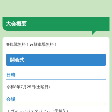
大会概要
⚽観戦無料！🚙駐車場無料！
開会式
日時
令和8年7月25日(土曜日)
会場
Ｊヴィレッジスタジアム（天然芝）