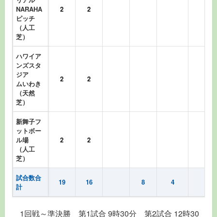
NARAHA
2
2
ピッチ
（人工
芝）
ハワイア
ンズスタ
ジア
2
2
ムいわき
（天然
芝）
新舞子フ
ットボー
ル場
2
2
（人工
芝）
試合数合
19
16
8
4
計
1回戦～準決勝 第1試合 9時30分 第2試合 12時30