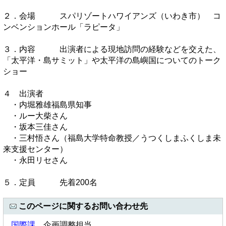
２．会場 スパリゾートハワイアンズ（いわき市） コ
ンベンションホール「ラピータ」
３．内容 出演者による現地訪問の経験などを交えた、
「太平洋・島サミット」や太平洋の島嶼国についてのトーク
ショー
４ 出演者
・内堀雅雄福島県知事
・ルー大柴さん
・坂本三佳さん
・三村悟さん（福島大学特命教授／うつくしまふくしま未
来支援センター）
・永田リセさん
５．定員 先着200名
このページに関するお問い合わせ先
国際課
企画調整担当