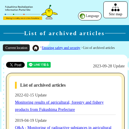
Site map
Language
List of archived articles
>
Ensuring safety and security
>
List of archived articles
Current location
2023-09-28 Update