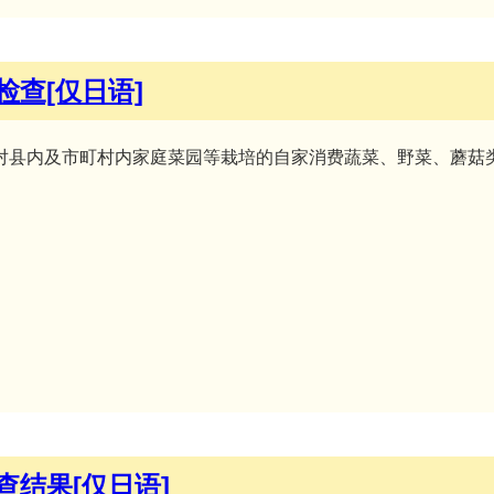
查[仅日语]
对县内及市町村内家庭菜园等栽培的自家消费蔬菜、野菜、蘑菇
结果[仅日语]