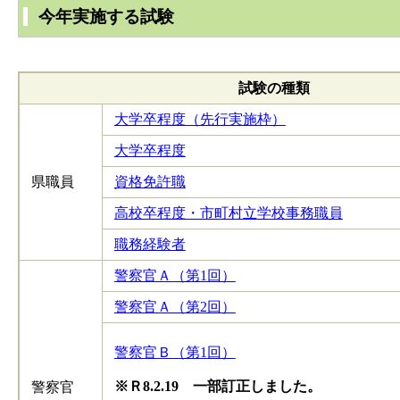
今年実施する試験
試験の種類
大学卒程度（先行実施枠）
大学卒程度
県職員
資格免許職
高校卒程度・市町村立学校事務職員
職務経験者
警察官Ａ（第1回）
警察官Ａ（第2回）
警察官Ｂ（第1回）
※Ｒ8.2.19 一部訂正しました。
警察官