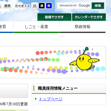
の大きさ
色を変える
組織でさがす
カ
教育
しごと・産業
県政情報
職員採用情報メニュー
トップページ
6年7月10日更新