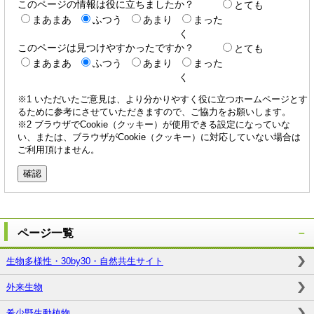
このページの情報は役に立ちましたか？
とても
まあまあ
ふつう
あまり
まった
く
このページは見つけやすかったですか？
とても
まあまあ
ふつう
あまり
まった
く
※1 いただいたご意見は、より分かりやすく役に立つホームページとす
るために参考にさせていただきますので、ご協力をお願いします。
※2 ブラウザでCookie（クッキー）が使用できる設定になっていな
い、または、ブラウザがCookie（クッキー）に対応していない場合は
ご利用頂けません。
ページ一覧
生物多様性・30by30・自然共生サイト
外来生物
希少野生動植物