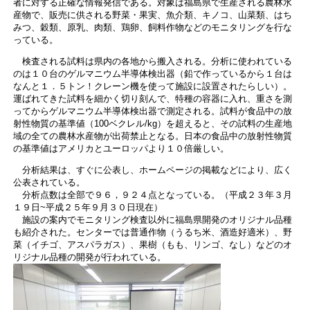
者に対する正確な情報発信である。対象は福島県で生産される農林水
産物で、販売に供される野菜・果実、魚介類、キノコ、山菜類、はち
みつ、穀類、原乳、肉類、鶏卵、飼料作物などのモニタリングを行な
っている。
検査される試料は県内の各地から搬入される。分析に使われている
のは１０台のゲルマニウム半導体検出器（鉛で作っているから１台は
なんと１．５トン！クレーン機を使って施設に設置されたらしい）。
運ばれてきた試料を細かく切り刻んで、特種の容器に入れ、重さを測
ってからゲルマニウム半導体検出器で測定される。試料が食品中の放
射性物質の基準値（100ベクレル/kg）を超えると、その試料の生産地
域の全ての農林水産物が出荷禁止となる。日本の食品中の放射性物質
の基準値はアメリカとユーロッパより１０倍厳しい。
分析結果は、すぐに公表し、ホームページの掲載などにより、広く
公表されている。
分析点数は全部で９６，９２４点となっている。（平成２３年３月
１９日~平成２５年９月３０日現在）
施設の案内でモニタリング検査以外に福島県開発のオリジナル品種
も紹介された。センターでは普通作物（うるち米、酒造好適米）、野
菜（イチゴ、アスパラガス）、果樹（もも、リンゴ、なし）などのオ
リジナル品種の開発が行われている。