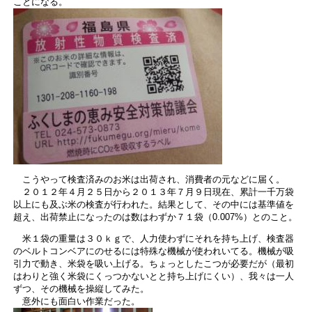
ことになる。
こうやって検査済みのお米は出荷され、消費者の元などに届く。
２０１２年４月２５日から２０１３年７月９日現在、累計一千万袋
以上にも及ぶ米の検査が行われた。結果として、その中には基準値を
超え、出荷禁止になったのは数はわずか７１袋（0.007%）とのこと。
米１袋の重量は３０ｋｇで、人力使わずにそれを持ち上げ、検査器
のベルトコンベアにのせるには特殊な機械が使われいてる。機械が吸
引力で動き、米袋を吸い上げる。ちょっとしたこつが必要だが（最初
はわりと強く米袋にくっつかないとと持ち上げにくい）、我々は一人
ずつ、その機械を操縦してみた。
意外にも面白い作業だった。