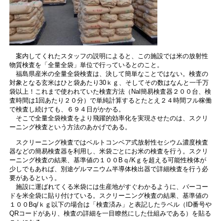
案内してくれたスタッフの説明によると、この施設では米の放射性
物質検査を「全量全袋」単位で行っているとのこと。
福島県産米の全量全袋検査は、決して簡単なことではない。検査の
対象となる玄米はひと袋あたり30ｋｇ、そしてその数はなんと一千万
袋以上！これまで使われていた検査方法（Nal簡易検査器２００台、検
査時間は1回あたり２０分）で単純計算するとたとえ２４時間フル稼働
で検査し続けても、６９４日がかかる。
そこで全量全袋検査をより飛躍的効率化を実現させたのは、スクリ
ーニング検査という方法のあかげである。
スクリーニング検査ではベルトコンベア式放射性セシウム濃度検査
器などの簡易検査器を利用し、米袋ごとにお米の検査を行う。スクリ
ーニング検査の結果、基準値の１００Bｑ/Kｇを超える可能性検体が
少しでもあれば、別途ゲルマニウム半導体検出器で詳細検査を行う必
要があるという。
施設に運ばれてくる米袋には生産地がすぐわかるように、バーコー
ドを米全袋に貼り付けている。スクリーニング検査の結果、基準値の
１００Bq/ｋｇ以下の場合は「検査済み」と表記したラベル（ID番号や
QRコードがあり、検査の詳細を一目瞭然にした仕組みである）を貼る