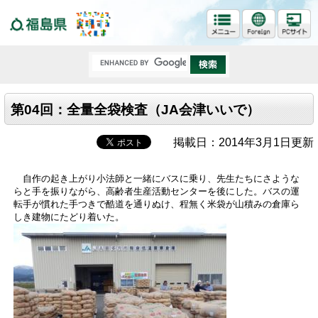
福島県
第04回：全量全袋検査（JA会津いいで）
掲載日：2014年3月1日更新
自作の起き上がり小法師と一緒にバスに乗り、先生たちにさような
らと手を振りながら、高齢者生産活動センターを後にした。バスの運
転手が慣れた手つきで酷道を通りぬけ、程無く米袋が山積みの倉庫ら
しき建物にたどり着いた。