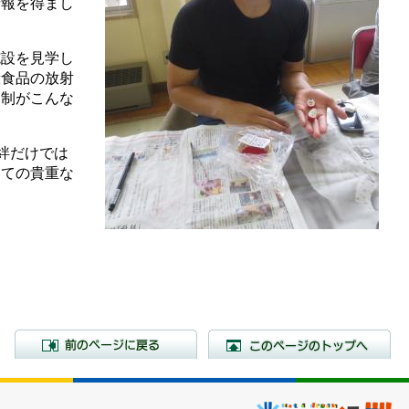
情報を得まし
設を見学し
般食品の放射
規制がこんな
絆だけでは
いての貴重な
前のページに戻る
こ