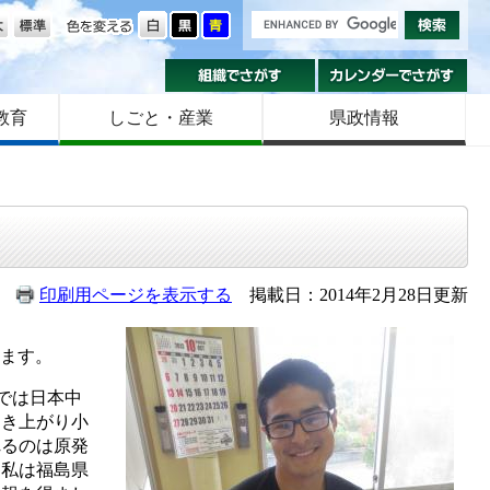
の大きさ
色を変える
組織でさがす
カ
教育
しごと・産業
県政情報
印刷用ページを表示する
掲載日：2014年2月28日更新
ます。
では日本中
起き上がり小
れるのは原発
。私は福島県