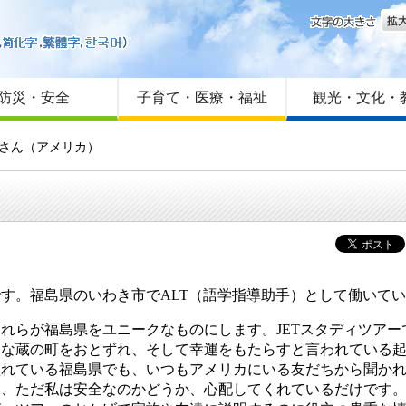
文字
はじめての方へ
Foreign language
サイトマップ
防災・安全
子育て・医療・福祉
観光・文化・
 さん（アメリカ）
）
す。福島県のいわき市でALT（語学指導助手）として働いてい
らが福島県をユニークなものにします。JETスタディツアー
的な蔵の町をおとずれ、そして幸運をもたらすと言われている
溢れている福島県でも、いつもアメリカにいる友だちから聞か
く、ただ私は安全なのかどうか、心配してくれているだけです