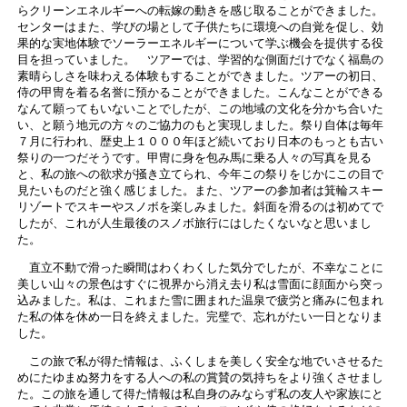
らクリーンエネルギーへの転嫁の動きを感じ取ることができました。
センターはまた、学びの場として子供たちに環境への自覚を促し、効
果的な実地体験でソーラーエネルギーについて学ぶ機会を提供する役
目を担っていました。 ツアーでは、学習的な側面だけでなく福島の
素晴らしさを味わえる体験もすることができました。ツアーの初日、
侍の甲冑を着る名誉に預かることができました。こんなことができる
なんて願ってもいないことでしたが、この地域の文化を分かち合いた
い、と願う地元の方々のご協力のもと実現しました。祭り自体は毎年
７月に行われ、歴史上１０００年ほど続いており日本のもっとも古い
祭りの一つだそうです。甲冑に身を包み馬に乗る人々の写真を見る
と、私の旅への欲求が掻き立てられ、今年この祭りをじかにこの目で
見たいものだと強く感じました。また、ツアーの参加者は箕輪スキー
リゾートでスキーやスノボを楽しみました。斜面を滑るのは初めてで
したが、これが人生最後のスノボ旅行にはしたくないなと思いまし
た。
直立不動で滑った瞬間はわくわくした気分でしたが、不幸なことに
美しい山々の景色はすぐに視界から消え去り私は雪面に顔面から突っ
込みました。私は、これまた雪に囲まれた温泉で疲労と痛みに包まれ
た私の体を休め一日を終えました。完璧で、忘れがたい一日となりま
した。
この旅で私が得た情報は、ふくしまを美しく安全な地でいさせるた
めにたゆまぬ努力をする人への私の賞賛の気持ちをより強くさせまし
た。この旅を通して得た情報は私自身のみならず私の友人や家族にと