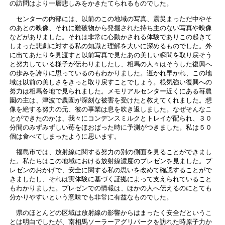
の訪問はより一層悲しみをかきたてられるものでした。
センターの内部には、以前のこの地域の写真、震災まっただ中やそ
のあとの映像、それに難破物から発掘された持ち主のない写真や映像
などがありました。それは非常に心動かされる体験でありこの起きて
しまった悲劇に対する私の知識と理解を大いに深めるものでした。外
に出てあたりを見渡すと以前写真で見たあの美しい瞬間を取り戻そう
と努力している様子が伝わりましたし、相馬の人々はそうした復興へ
の歩みを誇りに思っているのもわかりました。遅かれ早かれ、この地
域は以前の美しさをきっと取り戻すことでしょう。根気強い復興への
努力は相馬各地で見られました。メモリアルセンター近くにある苺農
園の主は、津波で農園が深刻な被害を受けたと教えてくれました。想
像を絶する努力の元、彼の事業は息を吹き返しました。なぜそんなこ
とができたのかは、我々にコンデンスミルクとトレイが配られ、３０
分間のみずみずしい苺をほおばった時に予測がつきました。私は５０
個は食べてしまったように思います。
福島市では、放射線に関する努力の別の側面を見ることができまし
た。私たちはこの地域における放射線濃度のプレゼンを見ました。プ
レゼンのおかげで、安全に関する私の思いを改めて確認することがで
きましたし、それは実体験に基づく証拠によって支えられていること
もわかりました。プレゼンでの情報は、ほかの人へ伝えるのにとても
分かりやすいという意味でも非常に有益なものでした。
県のほとんどの区域は放射線の影響からはまったく安全だというこ
とは明白でしたが、南相馬ソーラーアグリパークを訪れた時原子力か