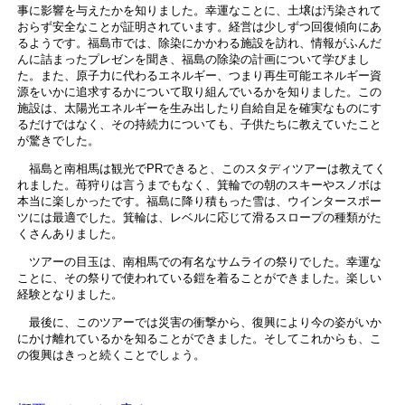
事に影響を与えたかを知りました。幸運なことに、土壌は汚染されて
おらず安全なことが証明されています。経営は少しずつ回復傾向にあ
るようです。福島市では、除染にかかわる施設を訪れ、情報がふんだ
んに詰まったプレゼンを聞き、福島の除染の計画について学びまし
た。また、原子力に代わるエネルギー、つまり再生可能エネルギー資
源をいかに追求するかについて取り組んでいるかを知りました。この
施設は、太陽光エネルギーを生み出したり自給自足を確実なものにす
るだけではなく、その持続力についても、子供たちに教えていたこと
が驚きでした。
福島と南相馬は観光でPRできると、このスタディツアーは教えてく
れました。苺狩りは言うまでもなく、箕輪での朝のスキーやスノボは
本当に楽しかったです。福島に降り積もった雪は、ウインタースポー
ツには最適でした。箕輪は、レベルに応じて滑るスロープの種類がた
くさんありました。
ツアーの目玉は、南相馬での有名なサムライの祭りでした。幸運な
ことに、その祭りで使われている鎧を着ることができました。楽しい
経験となりました。
最後に、このツアーでは災害の衝撃から、復興により今の姿がいか
にかけ離れているかを知ることができました。そしてこれからも、こ
の復興はきっと続くことでしょう。