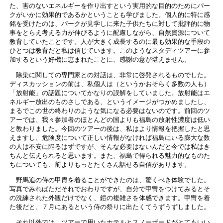
た、害のないエネルギーを作り出すという実用的な目的のためにパー
クがいかに効果的であるかということも学びました。個人的に特に感
銘を受けたのは、パークが見学しに来た子供たちに対して批評的に物
事をとらえ考える力が伸びるように配慮しながら、自然資源について
教育していたことです。人が大きく成長するのに最も効果的な手段の
ひとつは教育だと私は信じています。このようなスタディツアーに参
加するという好機に恵まれたことに、感謝の意が堪えません。
除染に関しての専門家との対話は、非常に啓発されるものでした。
ディスカッションの前は、私個人は（というかおそらく多数の人も）
「放射能」の話題についてかなりの誤解をしていました。放射能はエ
ネルギー放出のものさしである、というイメージがつかめましたし、
まるでこの世の終わりのような気になる必要はないのです。前回のツ
アーでは、我々参加者のほとんどの国よりも福島の放射性濃度は低い
と教わりました。今回のツアーの後は、私はより情報を把握したと思
えますし、危険度について正しい情報がなければ福島にいる膨大な数
の人は不安に陥るはずですが、そんな必要はないんだと今では私はき
ちんと伝えられると思います。また、福島で得られる魅力的なものた
ちについても、前よりもっとたくさん話せる自信があります。
野馬追の侍の甲冑を着ることができたのは、驚くべき体験でした。
写真でみればただそれでおわりですが、自分で甲冑をつけてみるとそ
の洗練された外観だけでなく、鎧の複雑さを体感できます。甲冑を着
た後だと、７月にあるという侍の祭りに出たくてうずうずしました。
それ以外では、ツアーで用いたホテルとスノーボードがとてもいい