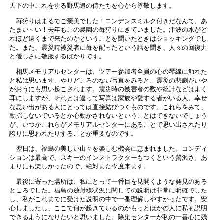
天下の中これをする野馬追の侍たちを心から尊敬します。
苺狩りはまるでご褒美でした！コンデンスミルク付きだなんて、あ
たまい～い！去年もこの農園の苺狩りにきていました。津波の水がど
れほど遠くまで来たのかということを聞いたときはショッキングでし
た。また、震災時被災者に苺を配ったという話を聞き、人々の回復力
と優しさに敬服するばかりです。
相馬メモリアルセンターは、ツアー参加者全員の心の琴線に触れた
と私は思います。やりどころのない写真をみると、震災の悲劇がいや
がおうにも思い起こされます。震災時の被害者の数や統計などはよく
耳にしますが、それとは違って写真は家族や愛する者がいる人、幸せ
な思い出がある人にとっては直接結びつくものです。これらをみて、
動揺しないでいるとか心動かされないということはできないでしょう
が、いつかこれらがメモリアルセンターにあることで思い出されたり
誇りに思われたりすることが重要なのです。
翌日は、福島の美しい山々を楽しむ機会に恵まれました。コンディ
ションは最高で、スキーのインストラクターもつくという贅沢さ。あ
まりにも楽しかったので、絶対また今度来ます。
最後に寄った場所は、私にとって一番目を見開くような発見のある
ところでした。福島の放射線状況に関しての説明は非常に明確でした
し、私がこれまでに受けた説明の中で一番理解しやすかったです。安
心しましたし、ここで何が起きているのかもっとほかの人に私も説明
できるようになりたいと思いました。除染センターが私の一番心に残