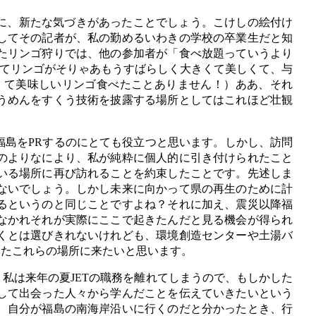
に、新たな気づきがあったことでしょう。こけしの絵付け
そしてその記者が、私の勤めるいわきの学校の卒業生だと知
たリンゴ狩りでは、他の参加者が「食べ放題っていうより
ってリンゴがそりゃあもうすばらしく大きくて美しくて、与
くて美味しいリンゴ食べたことありません！）ああ、それ
うめんをすくう技術を披露する場所としてはこれほど壮観
島をPRするのにとても役立つと思います。しかし、訪問
のよりなにより、私が純粋に個人的に引き付けられたこと
いる場所に再び訪れることを約束したことです。先述しま
ないでしょう。しかし未来に向かって県の再生のために計
るというのと同じことですよね？それに加え、震災以降福
なかれそれが実際にここで起きたんだと見る機会が得られ
くとは選びきれないけれども、環境創造センターや土湯バ
またこれらの場所に来たいと思います。
は来年の夏JETの職務を離れてしまうので、もしかした
して出会った人々から学んだことを伝えていきたいという
、自分が福島の南海岸沿いに行くのだと分かったとき、行