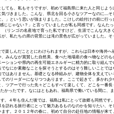
としても、私もそうですが、初めて福島県に来た人と同じよう
気づきました。こんな、県北を回る小さなツアーなのに....
な。」という思いが強まりました。こけしの絵付けの前に行っ
う感じじゃない？」と言っていましたが私も同感です。なんた
。（リンゴの名産地で育った私ですけど、生涯でこんな大き
葉が、私たちの席の背景には滝の景色が広がっていました。そ
で楽しんだこととにわけられますが、これらは日本や海外へ福
や、みんなが賞賛した自然美、食べた地場産の食べ物などのも
ベーションや県内の再生可能エネルギーに精力的に取り組んで
島でなにか素敵なことを探そうとするのはそう難しいことでは
的ではありません。基礎となる枠組みが、建物全体を支えてい
してのリーダーになりつつあります。ここで起きて、多かれ少
と、ツアーで行った先々どこもすべて楽しくて、どこを一番長
いたかったです。なにはともあれ、福島県で働いている間に、
す。４年も住んだ後では、福島は私にとって故郷も同然です。私
県を訪れる旅行者にとって魅力あるものなのかを知りたい、そ
います。２０１２年の春に、初めて自分の赴任地の情報が来て