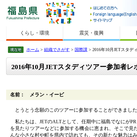
福島県
くらし・環境
震災・復興
ホーム
>
組織でさがす
>
国際課
> 2016年10月JETス
2016年10月JETスタディツアー参加者レ
名前： メラン・イービ
とうとう念願のこのツアーに参加することができました
私たちは、JETのALTとして、任期中に福島でなにが
を見たりツアーなどに参加する機会に恵まれ、そこで見
んな小さな村や町を県内で訪れても、その新たな魅力は