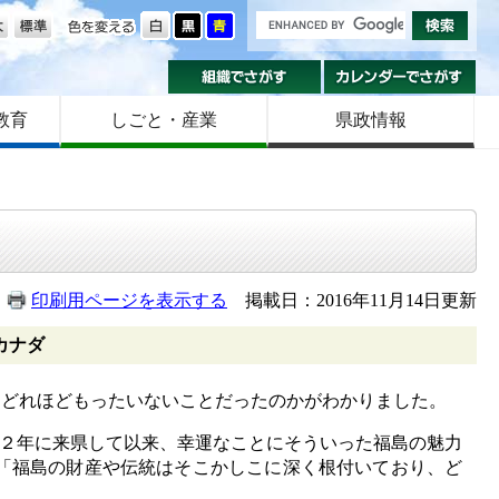
の大きさ
色を変える
組織でさがす
カ
教育
しごと・産業
県政情報
印刷用ページを表示する
掲載日：2016年11月14日更新
カナダ
どれほどもったいないことだったのかがわかりました。
１２年に来県して以来、幸運なことにそういった福島の魅力
「福島の財産や伝統はそこかしこに深く根付いており、ど