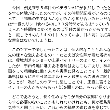
今回、例え来県５年目のベテランALTが参加していた
をする体験があったのですが、その時新聞記者がいるのに
って、「福島の中ではみんながみんな知り合いみたいだ
は“一個のリンゴ食べるのに３０分時間があるよ”ってい
えられた時間内に食べきるのは至難の業だったからです
と、流しそうめん！山の中に入っていき、目の前には紅
な舞台はないでしょうね。
このツアーで楽しかったことは、個人的なこととみんな
先の様々な魅力あるもの・・たとえば女性陣が着た浴衣
は、環境創造センターや土湯バイナリーのような、イノ
したが、県内各地に魅力ある場所はあちこちにあり、福
画をして積極的に働く人々を実際に見ることはそう一般
島県は徐々に再生可能エネルギーと震災からの復興に関
ることが、私がこのツアーに望むことです。正直に言う
イナリーの人たちからもっと話を聞くのに、もっと長く
どこであろうと、長く住めばそこが自分の故郷になりま
らする必要のないことかもしれないけれども、何が福島
気持ちと同じくらい、これからの福島の進む道を案じて