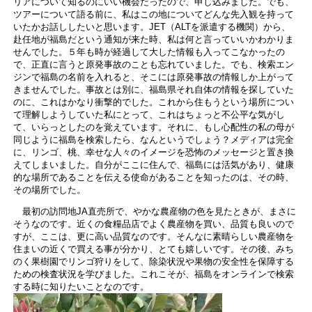
リアについて知るのにいい機会だったので、申し込みました。でも、
ツアーについて語る前に、私はこの地についてどんな先入観を持って
いたかお話ししたいと思います。JET（ALTを派遣する機関）から、
赴任地が福島だという通知が来た時、私は何と言っていいかわかりま
せんでした。５年も時が経過して大した情報も入ってこなかったの
で、正直に言うと原発事故のことも忘れていました。でも、検索エン
ジンで福島の名前を入れると、そこには原発事故の情報しか上がって
きませんでした。事故とは別に、福島県それ自体の情報を探していた
のに、これはかなり衝撃的でした。これから住もうという場所につい
て理解しようしていた私にとって、これはちょっと不公平な気がし
て、いらっとしたのを覚えています。それに、もし心配性の私の母が
同じように福島を検索したら、なんというでしょう？メディアは完全
に、リンゴ、桃、幸せな人々のイメージを恐怖のメッセージと置き換
えてしまいました。自分がここに住んで、福島には活気があり、健康
的な場所であることを伝える使命があることを知ったのは、その時、
その場所でした。
最初の訪問地JA直売所で、やかな農産物の色を見たときが、まさに
そうなのです。近くの食糧品店でよく農産物を買い、品質も良いので
すが、ここは、更に高い品質なのです。そんなに素晴らしい農産物を
住まいの近くで買える事が分かり、とても嬉しいです。その後、みち
のく果樹園でリンゴ狩りをして、除染状況や果物の安全性を保障する
ための検査状況を学びました。これこそが、福島をオンラインで検索
する時に知りたいことなのです。