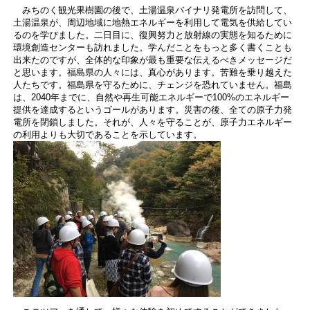
みちのく観光果樹園の後で、土湯温泉バイナリ発電所を訪問して、
土湯温泉が、周辺地域に地熱エネルギーを利用して電気を供給してい
るのを学びました。二日目に、復興努力と放射線の実態を知るために
環境創造センターも訪れました。学んだことをもっと多く書くことも
出来たのですが、全体的な印象が最も重要な伝えるべきメッセージだ
と思います。福島県の人々には、真心があります。苦難を乗り越えた
人たちです。福島県を守るために、チェンジを恐れていません。福島
は、2040年までに、自然や再生可能エネルギーで100%のエネルギー
提供を達成するというゴールがあります。災害の後、全ての原子力発
電所を閉鎖しました。それが、人々を守ることが、原子力エネルギー
の利用よりも大切であることを示しています。